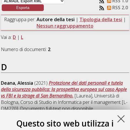
RSS 1.0
RSS 2.0
Raggruppa per:
Autore della tesi
|
Tipologia della tesi
|
Nessun raggruppamento
Vai a:
D
|
L
Numero di documenti:
2
.
D
Deana, Alessia
(2021)
Protezione dei dati personali e tutela
della sicurezza pubblica: la prospettiva europea sul caso Apple
vs FBI e la strage di San Bernardino.
[Laurea], Università di
Bologna, Corso di Studio in
Informatica per il management [L-
DM270]
, Documento full-text non disponibile
Questo sito web utilizza i
L