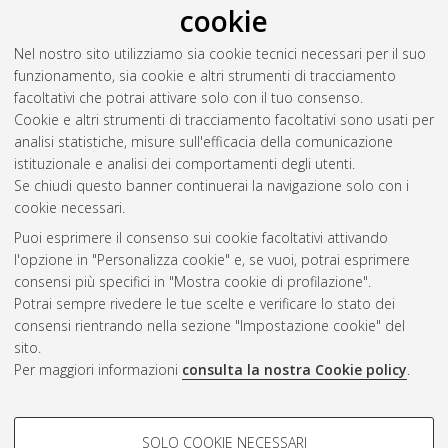
cookie
Lazar, Andreea Florina
(2021)
Diritto all'oblio e trasferimento
Nel nostro sito utilizziamo sia cookie tecnici necessari per il suo
dei dati a livello internazionale.
[Laurea], Università di
funzionamento, sia cookie e altri strumenti di tracciamento
Bologna, Corso di Studio in
Informatica per il management [L-
facoltativi che potrai attivare solo con il tuo consenso.
DM270]
, Documento full-text non disponibile
Cookie e altri strumenti di tracciamento facoltativi sono usati per
analisi statistiche, misure sull'efficacia della comunicazione
Questa lista e' stata generata il
Wed Aug 5 23:55:44 2026
istituzionale e analisi dei comportamenti degli utenti.
CEST
.
Se chiudi questo banner continuerai la navigazione solo con i
cookie necessari.
Puoi esprimere il consenso sui cookie facoltativi attivando
Atom
l'opzione in "Personalizza cookie" e, se vuoi, potrai esprimere
Rss 1.0
consensi più specifici in "Mostra cookie di profilazione".
Potrai sempre rivedere le tue scelte e verificare lo stato dei
Rss 2.0
consensi rientrando nella sezione "Impostazione cookie" del
sito.
Per maggiori informazioni
consulta la nostra Cookie policy
.
AMS Laurea
Servizio implementato e gestito da
AlmaDL
Impostazioni Cookie
COOKIE DI PROFILAZIONE -
SOLO COOKIE NECESSARI
Informativa sulla privacy