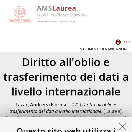
Login
STRUMENTI DI NAVIGAZIONE
Diritto all'oblio e
trasferimento dei dati a
livello internazionale
Lazar, Andreea Florina
(2021)
Diritto all'oblio e
trasferimento dei dati a livello internazionale.
[Laurea],
Università di Bologna, Corso di Studio in
Informatica per il
management [L-DM270]
, Documento full-text non disponibile
Questo sito web utilizza i
Salva citazione
Condividi