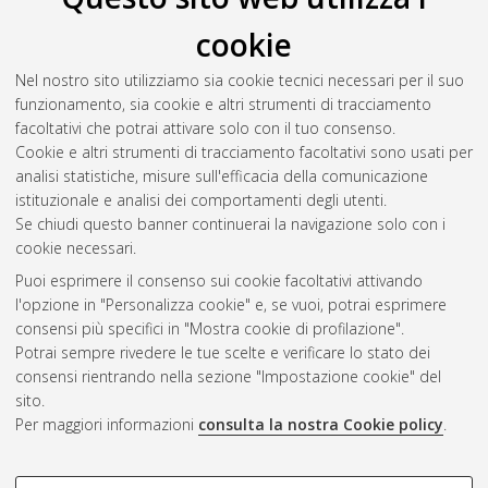
Il full-text non è disponibile per scelta dell'autore. (
Contatta
cookie
l'autore
)
Abstract
Nel nostro sito utilizziamo sia cookie tecnici necessari per il suo
funzionamento, sia cookie e altri strumenti di tracciamento
facoltativi che potrai attivare solo con il tuo consenso.
Altri metadati
Cookie e altri strumenti di tracciamento facoltativi sono usati per
analisi statistiche, misure sull'efficacia della comunicazione
Gestione del documento:
istituzionale e analisi dei comportamenti degli utenti.
Se chiudi questo banner continuerai la navigazione solo con i
cookie necessari.
Puoi esprimere il consenso sui cookie facoltativi attivando
Atom
l'opzione in "Personalizza cookie" e, se vuoi, potrai esprimere
Rss 1.0
consensi più specifici in "Mostra cookie di profilazione".
Potrai sempre rivedere le tue scelte e verificare lo stato dei
Rss 2.0
consensi rientrando nella sezione "Impostazione cookie" del
sito.
Per maggiori informazioni
consulta la nostra Cookie policy
.
AMS Laurea
Servizio implementato e gestito da
AlmaDL
Impostazioni Cookie
COOKIE DI PROFILAZIONE -