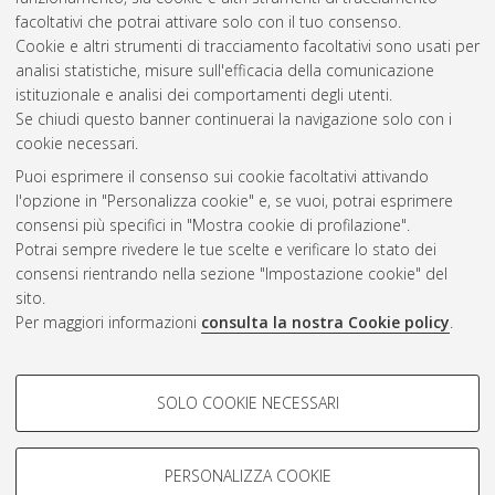
Corso di Studio in
Telecommunications engineering [LM-
facoltativi che potrai attivare solo con il tuo consenso.
DM270]
, Documento ad accesso riservato.
Cookie e altri strumenti di tracciamento facoltativi sono usati per
analisi statistiche, misure sull'efficacia della comunicazione
Questa lista e' stata generata il
Mon Aug 10 05:09:08 2026
istituzionale e analisi dei comportamenti degli utenti.
CEST
.
Se chiudi questo banner continuerai la navigazione solo con i
cookie necessari.
Puoi esprimere il consenso sui cookie facoltativi attivando
Atom
l'opzione in "Personalizza cookie" e, se vuoi, potrai esprimere
Rss 1.0
consensi più specifici in "Mostra cookie di profilazione".
Potrai sempre rivedere le tue scelte e verificare lo stato dei
Rss 2.0
consensi rientrando nella sezione "Impostazione cookie" del
sito.
Per maggiori informazioni
consulta la nostra Cookie policy
.
AMS Laurea
Servizio implementato e gestito da
AlmaDL
Impostazioni Cookie
COOKIE DI PROFILAZIONE -
SOLO COOKIE NECESSARI
Informativa sulla privacy
FACOLTATIVI
Condizioni d’uso del sito
Si tratta di cookie utilizzati per analizzare le caratteristiche della
navigazione degli utenti, creare profili in base al loro comportamento
PERSONALIZZA COOKIE
sul sito, per analisi di marketing.