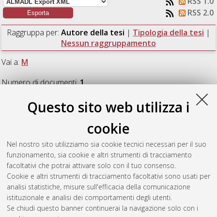
RSS 1.0
RSS 2.0
Raggruppa per:
Autore della tesi
|
Tipologia della tesi
|
Nessun raggruppamento
Vai a:
M
Numero di documenti:
1
.
Questo sito web utilizza i
M
cookie
Massari, Francesco
(2015)
Species identification of archived
Nel nostro sito utilizziamo sia cookie tecnici necessari per il suo
fish bones collected from the Mediterranean Sea 100 years ago
funzionamento, sia cookie e altri strumenti di tracciamento
using molecular techniques.
[Laurea magistrale], Università di
facoltativi che potrai attivare solo con il tuo consenso.
Bologna, Corso di Studio in
Biologia marina [LM-DM270] -
Cookie e altri strumenti di tracciamento facoltativi sono usati per
Ravenna
analisi statistiche, misure sull'efficacia della comunicazione
istituzionale e analisi dei comportamenti degli utenti.
Questa lista e' stata generata il
Fri Aug 7 08:26:47 2026 CEST
.
Se chiudi questo banner continuerai la navigazione solo con i