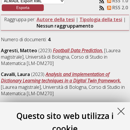
RSS 1.0
RSS 2.0
Raggruppa per:
Autore della tesi
|
Tipologia della tesi
|
Nessun raggruppamento
Numero di documenti:
4
.
Agresti, Matteo
(2023)
Football Data Prediction.
[Laurea
magistrale], Università di Bologna, Corso di Studio in
Matematica [LM-DM270]
Cavalli, Laura
(2023)
Analysis and implementation of
Dictionary Learning techniques in a Digital Twin framework.
[Laurea magistrale], Università di Bologna, Corso di Studio in
Matematica [LM-DM270]
Ciammaricone, Emanuele
(2023)
Metodi di ottimizzazione
per l'analisi dati: il metodo di Kaczmarz per la regressione
Questo sito web utilizza i
lineare.
[Laurea magistrale], Università di Bologna, Corso di
Studio in
Matematica [LM-DM270]
cookie