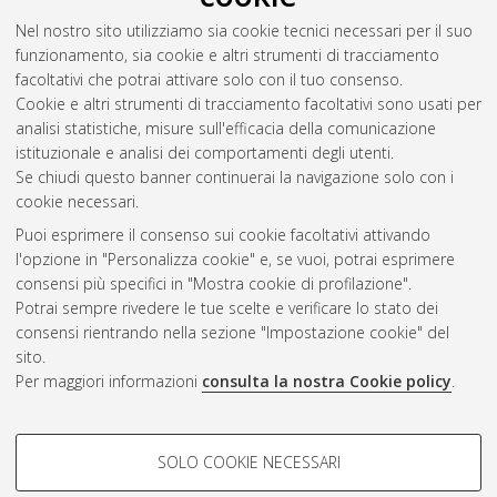
Seraghiti, Giovanni
(2023)
Low-rank matrix factorization:
Nel nostro sito utilizziamo sia cookie tecnici necessari per il suo
from linear to nonlinear models.
[Laurea magistrale],
funzionamento, sia cookie e altri strumenti di tracciamento
Università di Bologna, Corso di Studio in
Matematica [LM-
facoltativi che potrai attivare solo con il tuo consenso.
DM270]
Cookie e altri strumenti di tracciamento facoltativi sono usati per
analisi statistiche, misure sull'efficacia della comunicazione
Questa lista e' stata generata il
Sun Aug 9 16:00:14 2026
istituzionale e analisi dei comportamenti degli utenti.
CEST
.
Se chiudi questo banner continuerai la navigazione solo con i
cookie necessari.
Puoi esprimere il consenso sui cookie facoltativi attivando
Atom
l'opzione in "Personalizza cookie" e, se vuoi, potrai esprimere
Rss 1.0
consensi più specifici in "Mostra cookie di profilazione".
Potrai sempre rivedere le tue scelte e verificare lo stato dei
Rss 2.0
consensi rientrando nella sezione "Impostazione cookie" del
sito.
Per maggiori informazioni
consulta la nostra Cookie policy
.
AMS Laurea
Servizio implementato e gestito da
AlmaDL
Impostazioni Cookie
COOKIE DI PROFILAZIONE -
SOLO COOKIE NECESSARI
Informativa sulla privacy
FACOLTATIVI
Condizioni d’uso del sito