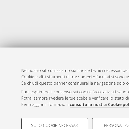
Nel nostro sito utilizziamo sia cookie tecnici necessari per
Cookie e altri strumenti di tracciamento facoltativi sono us
AMS Laure
Atom
Se chiudi questo banner continuerai la navigazione solo c
Servizio i
Rss 1.0
Puoi esprimere il consenso sui cookie facoltativi attivando
Impostazio
Potrai sempre rivedere le tue scelte e verificare lo stato 
Rss 2.0
Informativa
Per maggiori informazioni
consulta la nostra Cookie pol
Condizioni 
COOKIE DI PROFILAZIONE - FACOLTATIVI
SOLO COOKIE NECESSARI
PERSONALIZZ