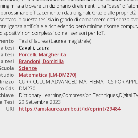
rning mira a trovare un dizionario di elementi, una “base” o “at
prossimare efficacemente i dati originali. Grazie alle proprie
entato in questa tesi sia in grado di comprimere dati senza aver
intelligenza artificiale e richiedendo però minime risorse compu
ispositivi non complessi come i sensori per IoT.
umento
Tesi di laurea (Laurea magistrale)
a tesi
Cavalli, Laura
a tesi
Porcelli, Margherita
a tesi
Brandoni, Domitilla
Scuola
Scienze
studio
Matematica [LM-DM270]
dirizzo
CURRICULUM ADVANCED MATHEMATICS FOR APPL
o Cds
DM270
chiave
Dictionary Learning,Compression Techniques,Digital T
a Tesi
29 Settembre 2023
URI
https://amslaurea.unibo.it/id/eprint/29484