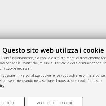
Gestione del documento:
Questo sito web utilizza i cookie
 il suo funzionamento, sia cookie e altri strumenti di tracciamento faco
ati per analisi statistiche, misure sull'efficacia della comunicazione is
a
on i cookie necessari.
mplementato e gestito da
AlmaDL
 l'opzione in "Personalizza cookie" e, se vuoi, potrai esprimere consens
ni Cookie
dei consensi rientrando nella sezione "Impostazione cookie" del sito.
 sulla privacy
icy
.
d’uso del sito
COOKIE TECNICI - NECES
A COOKIE
ACCETTA TUTTI I COOKIE