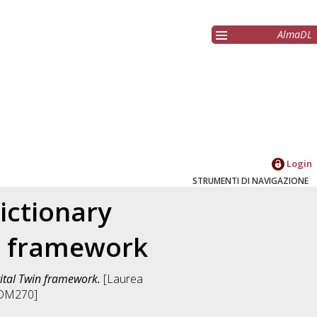
AlmaDL
Login
STRUMENTI DI NAVIGAZIONE
ictionary
in framework
gital Twin framework.
[Laurea
-DM270]