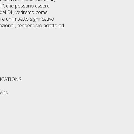
omi”, che possano essere
tà del DL, vedremo come
e un impatto significativo
tazionali, rendendolo adatto ad
ICATIONS
wins