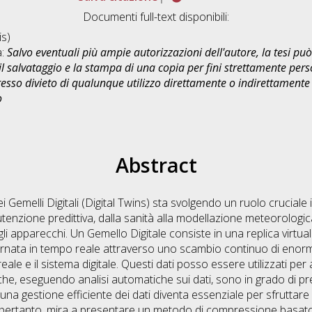
Documenti full-text disponibili:
s)
a:
Salvo eventuali più ampie autorizzazioni dell'autore, la tesi p
il salvataggio e la stampa di una copia per fini strettamente person
sso divieto di qualunque utilizzo direttamente o indirettamente 
o
Abstract
ei Gemelli Digitali (Digital Twins) sta svolgendo un ruolo cruciale i
nutenzione predittiva, dalla sanità alla modellazione meteorologi
i apparecchi. Un Gemello Digitale consiste in una replica virtuale
rnata in tempo reale attraverso uno scambio continuo di enormi 
ale e il sistema digitale. Questi dati posso essere utilizzati per
le che, eseguendo analisi automatiche sui dati, sono in grado di p
na gestione efficiente dei dati diventa essenziale per sfruttare 
 pertanto, mira a presentare un metodo di compressione basato 