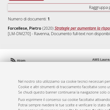
Raggruppa 
Numero di documenti:
1
.
Forcellese, Pietro
(2020)
Strategie per aumentare la rispo
[LM-DM270] - Ravenna
, Documento full-text non disponibi
AMS Laure
Atom
Servizio i
Rss 1.0
Impostazio
Rss 2.0
Informativa
Nel nostro sito utilizziamo sia cookie tecnici necessari per
Condizioni 
Cookie e altri strumenti di tracciamento facoltativi sono us
Se chiudi questo banner continuerai la navigazione solo c
Puoi esprimere il consenso sui cookie facoltativi attivando
© ALMA MATER STUDIORUM - Università d
Potrai sempre rivedere le tue scelte e verificare lo stato 