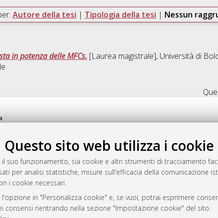
per:
Autore della tesi
|
Tipologia della tesi
|
Nessun ragg
sta in potenza delle MFCs.
[Laurea magistrale], Università di Bol
le
Ques
a
mplementato e gestito da
AlmaDL
Questo sito web utilizza i cookie
ni Cookie
 sulla privacy
 il suo funzionamento, sia cookie e altri strumenti di tracciamento faco
d’uso del sito
ati per analisi statistiche, misure sull'efficacia della comunicazione is
on i cookie necessari.
 l'opzione in "Personalizza cookie" e, se vuoi, potrai esprimere consens
i Bologna, 2007-2026.
dei consensi rientrando nella sezione "Impostazione cookie" del sito.