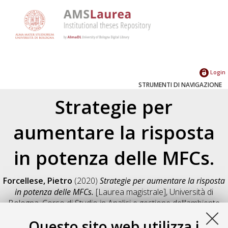
Login
STRUMENTI DI NAVIGAZIONE
Strategie per
aumentare la risposta
in potenza delle MFCs.
Forcellese, Pietro
(2020)
Strategie per aumentare la risposta
in potenza delle MFCs.
[Laurea magistrale], Università di
Bologna, Corso di Studio in
Analisi e gestione dell'ambiente
[LM-DM270] - Ravenna
, Documento full-text non disponibile
Questo sito web utilizza i
Salva citazione
Condividi