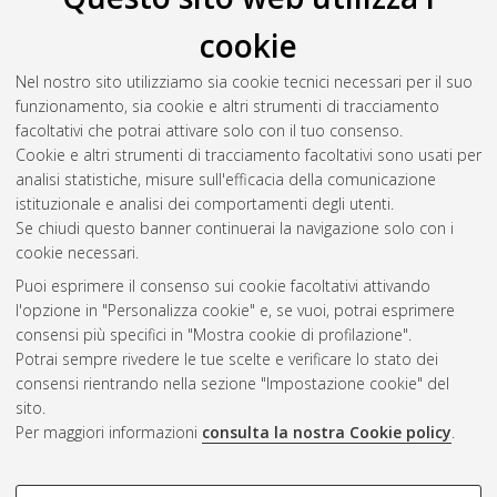
Il full-text non è disponibile per scelta dell'autore. (
Contatta
cookie
l'autore
)
Abstract
Nel nostro sito utilizziamo sia cookie tecnici necessari per il suo
funzionamento, sia cookie e altri strumenti di tracciamento
facoltativi che potrai attivare solo con il tuo consenso.
Altri metadati
Cookie e altri strumenti di tracciamento facoltativi sono usati per
analisi statistiche, misure sull'efficacia della comunicazione
Gestione del documento:
istituzionale e analisi dei comportamenti degli utenti.
Se chiudi questo banner continuerai la navigazione solo con i
cookie necessari.
Puoi esprimere il consenso sui cookie facoltativi attivando
Atom
l'opzione in "Personalizza cookie" e, se vuoi, potrai esprimere
Rss 1.0
consensi più specifici in "Mostra cookie di profilazione".
Potrai sempre rivedere le tue scelte e verificare lo stato dei
Rss 2.0
consensi rientrando nella sezione "Impostazione cookie" del
sito.
Per maggiori informazioni
consulta la nostra Cookie policy
.
AMS Laurea
Servizio implementato e gestito da
AlmaDL
Impostazioni Cookie
COOKIE DI PROFILAZIONE -