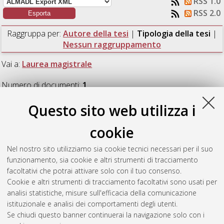
RSS 1.0
RSS 2.0
Raggruppa per:
Autore della tesi
|
Tipologia della tesi
|
Nessun raggruppamento
Vai a:
Laurea magistrale
Numero di documenti:
1
.
Questo sito web utilizza i
Laurea magistrale
cookie
Mwinisin, Peter
(2024)
Analysis and Classification of
Nel nostro sito utilizziamo sia cookie tecnici necessari per il suo
Instrument Transformers for Modern DC Applications.
[Laurea
funzionamento, sia cookie e altri strumenti di tracciamento
magistrale], Università di Bologna, Corso di Studio in
facoltativi che potrai attivare solo con il tuo consenso.
Ingegneria dell’energia elettrica [LM-DM270]
Cookie e altri strumenti di tracciamento facoltativi sono usati per
analisi statistiche, misure sull'efficacia della comunicazione
Questa lista e' stata generata il
Sat Aug 8 10:49:17 2026
istituzionale e analisi dei comportamenti degli utenti.
CEST
.
Se chiudi questo banner continuerai la navigazione solo con i