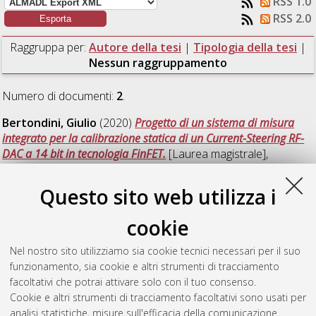
RSS 1.0
RSS 2.0
Raggruppa per:
Autore della tesi
|
Tipologia della tesi
|
Nessun raggruppamento
Numero di documenti:
2
.
Bertondini, Giulio
(2020)
Progetto di un sistema di misura
integrato per la calibrazione statica di un Current-Steering RF-
DAC a 14 bit in tecnologia FinFET.
[Laurea magistrale],
Università di Bologna, Corso di Studio in
Ingegneria elettronica
[LM-DM270]
Questo sito web utilizza i
Camurani, Andrea
(2020)
Metodi di calibrazione e sistema di
cookie
misura di Timing Mismatch per un convertitore RFDAC
realizzato con architettura a current steering in tecnologia
Nel nostro sito utilizziamo sia cookie tecnici necessari per il suo
FinFET.
[Laurea magistrale], Università di Bologna, Corso di
funzionamento, sia cookie e altri strumenti di tracciamento
Studio in
Ingegneria elettronica [LM-DM270]
, Documento ad
facoltativi che potrai attivare solo con il tuo consenso.
accesso riservato.
Cookie e altri strumenti di tracciamento facoltativi sono usati per
analisi statistiche, misure sull'efficacia della comunicazione