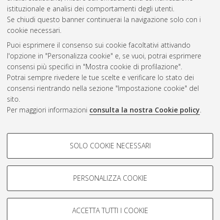
Questa lista e' stata generata il
Mon Aug 10 11:28:15 2026
istituzionale e analisi dei comportamenti degli utenti.
CEST
.
Se chiudi questo banner continuerai la navigazione solo con i
cookie necessari.
Puoi esprimere il consenso sui cookie facoltativi attivando
Atom
l'opzione in "Personalizza cookie" e, se vuoi, potrai esprimere
Rss 1.0
consensi più specifici in "Mostra cookie di profilazione".
Potrai sempre rivedere le tue scelte e verificare lo stato dei
Rss 2.0
consensi rientrando nella sezione "Impostazione cookie" del
sito.
Per maggiori informazioni
consulta la nostra Cookie policy
.
AMS Laurea
Servizio implementato e gestito da
AlmaDL
Impostazioni Cookie
COOKIE DI PROFILAZIONE -
SOLO COOKIE NECESSARI
Informativa sulla privacy
FACOLTATIVI
Condizioni d’uso del sito
Si tratta di cookie utilizzati per analizzare le caratteristiche della
navigazione degli utenti, creare profili in base al loro comportamento
PERSONALIZZA COOKIE
sul sito, per analisi di marketing.
Mostra cookie di profilazione
ACCETTA TUTTI I COOKIE
Google/Youtube Video
© ALMA MATER STUDIORUM - Università di Bologna, 2007-2026.