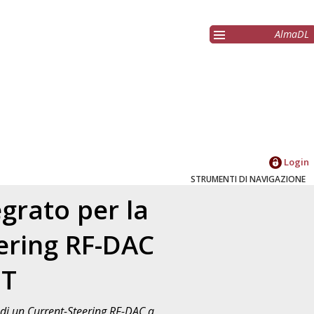
AlmaDL
Login
STRUMENTI DI NAVIGAZIONE
grato per la
eering RF-DAC
ET
a di un Current-Steering RF-DAC a