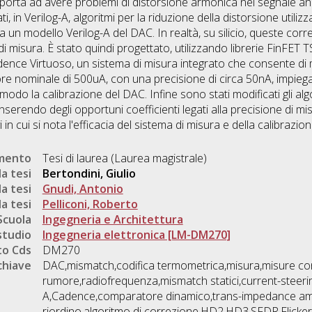
 porta ad avere problemi di distorsione armonica nel segnale a
i, in Verilog-A, algoritmi per la riduzione della distorsione utiliz
da un modello Verilog-A del DAC. In realtà, su silicio, queste co
i misura. È stato quindi progettato, utilizzando librerie FinF
ce Virtuoso, un sistema di misura integrato che consente di misu
ore nominale di 500uA, con una precisione di circa 50nA, impie
odo la calibrazione del DAC. Infine sono stati modificati gli a
inserendo degli opportuni coefficienti legati alla precisione di m
 in cui si nota l'efficacia del sistema di misura e della calibrazio
umento
Tesi di laurea (Laurea magistrale)
a tesi
Bertondini, Giulio
a tesi
Gnudi, Antonio
a tesi
Pelliconi, Roberto
Scuola
Ingegneria e Architettura
studio
Ingegneria elettronica [LM-DM270]
o Cds
DM270
chiave
DAC,mismatch,codifica termometrica,misura,misure co
rumore,radiofrequenza,mismatch statici,current-steerin
A,Cadence,comparatore dinamico,trans-impedance ampl
riordino,algoritmo di correzione,HD2,HD3,SFDR,Flicker,