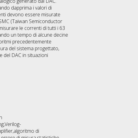
nalogico generato dal DAC.
zando dapprima i valori di
rrenti devono essere misurate
ET TSMC (Taiwan Semiconductor
rare le correnti di tutti i 63
gando un tempo di alcune decine
lgoritmi precedentemente
isura del sistema progettato,
ne del DAC in situazioni
n
g,Verilog-
ifier,algoritmo di
errore di misura,statistiche