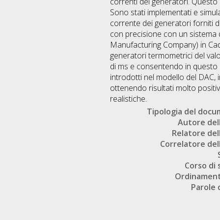
correnti dei generatori. Questo
Sono stati implementati e simulat
corrente dei generatori forniti 
con precisione con un sistema d
Manufacturing Company) in Caden
generatori termometrici del val
di ms e consentendo in questo m
introdotti nel modello del DAC, 
ottenendo risultati molto positivi
realistiche.
Tipologia del doc
Autore dell
Relatore dell
Correlatore dell
Corso di 
Ordinament
Parole 