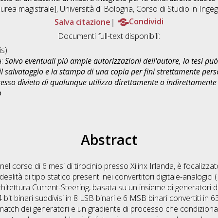
urea magistrale], Università di Bologna, Corso di Studio in
Ingeg
Salva citazione
Condividi
Documenti full-text disponibili:
s)
a:
Salvo eventuali più ampie autorizzazioni dell'autore, la tesi p
il salvataggio e la stampa di una copia per fini strettamente person
sso divieto di qualunque utilizzo direttamente o indirettamente 
o
Abstract
 nel corso di 6 mesi di tirocinio presso Xilinx Irlanda, è focalizza
-idealità di tipo statico presenti nei convertitori digitale-analogici
hitettura Current-Steering, basata su un insieme di generatori
bit binari suddivisi in 8 LSB binari e 6 MSB binari convertiti in 6
smatch dei generatori e un gradiente di processo che condiziona 