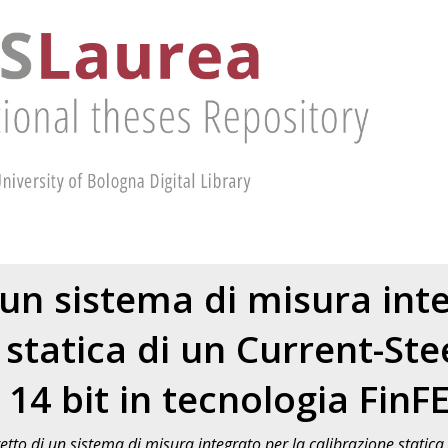
 un sistema di misura inte
 statica di un Current-St
 14 bit in tecnologia FinF
etto di un sistema di misura integrato per la calibrazione static