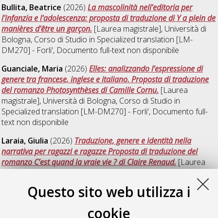
Bullita, Beatrice
(2026)
La mascolinità nell'editoria per
l'infanzia e l'adolescenza: proposta di traduzione di Y a plein de
manières d'être un garçon.
[Laurea magistrale], Università di
Bologna, Corso di Studio in
Specialized translation [LM-
DM270] - Forli'
, Documento full-text non disponibile
Guanciale, Maria
(2026)
Elles: analizzando l’espressione di
genere tra francese, inglese e italiano. Proposta di traduzione
del romanzo Photosynthèses di Camille Cornu.
[Laurea
magistrale], Università di Bologna, Corso di Studio in
Specialized translation [LM-DM270] - Forli'
, Documento full-
text non disponibile
Laraia, Giulia
(2026)
Traduzione, genere e identità nella
narrativa per ragazzi e ragazze Proposta di traduzione del
romanzo C’est quand la vraie vie ? di Claire Renaud.
[Laurea
magistrale], Università di Bologna, Corso di Studio in
Specialized translation [LM-DM270] - Forli'
, Documento full-
Questo sito web utilizza i
text non disponibile
cookie
Zoli, Lucia
(2026)
L’immigrazione nella letteratura francese