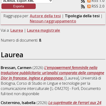
RSS 1.0
RSS 2.0
Raggruppa per:
Autore della tesi
|
Tipologia della tesi
|
Nessun raggruppamento
Vai a:
Laurea
|
Laurea magistrale
Numero di documenti:
8
.
Laurea
Bressan, Carmen
(2026)
L’empowerment femminile nella
traduzione pubblicitaria: un'analisi comparata delle campagne
Dior in francese, inglese e giapponese.
[Laurea], Università di
Bologna, Corso di Studio in
Lingue e tecnologie per la
comunicazione interculturale [L-DM270] - Forlì
, Documento
full-text non disponibile
Cisternino, Isabella
(2026)
La suprématie de Ferrari aux 24