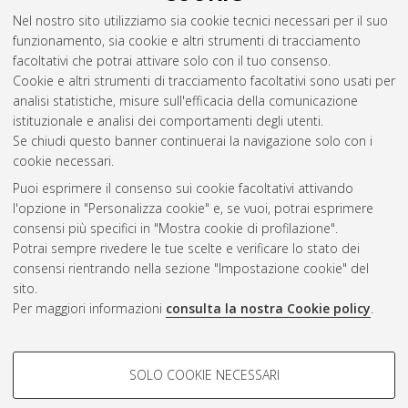
per l'infanzia. Proposta di traduzione del romanzo "Né pour
Nel nostro sito utilizziamo sia cookie tecnici necessari per il suo
partir" di Azouz Begag e Mamadou Sow.
[Laurea magistrale],
funzionamento, sia cookie e altri strumenti di tracciamento
Università di Bologna, Corso di Studio in
Specialized
facoltativi che potrai attivare solo con il tuo consenso.
translation [LM-DM270] - Forli'
, Documento full-text non
Cookie e altri strumenti di tracciamento facoltativi sono usati per
disponibile
analisi statistiche, misure sull'efficacia della comunicazione
istituzionale e analisi dei comportamenti degli utenti.
Questa lista e' stata generata il
Fri Aug 7 15:40:05 2026 CEST
.
Se chiudi questo banner continuerai la navigazione solo con i
cookie necessari.
Puoi esprimere il consenso sui cookie facoltativi attivando
Atom
l'opzione in "Personalizza cookie" e, se vuoi, potrai esprimere
Rss 1.0
consensi più specifici in "Mostra cookie di profilazione".
Potrai sempre rivedere le tue scelte e verificare lo stato dei
Rss 2.0
consensi rientrando nella sezione "Impostazione cookie" del
sito.
Per maggiori informazioni
consulta la nostra Cookie policy
.
AMS Laurea
Servizio implementato e gestito da
AlmaDL
COOKIE DI PROFILAZIONE -
Impostazioni Cookie
SOLO COOKIE NECESSARI
Informativa sulla privacy
FACOLTATIVI
Condizioni d’uso del sito