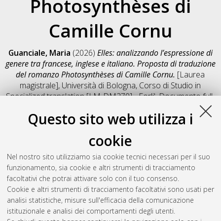
Photosynthèses di
Camille Cornu
Guanciale, Maria
(2026)
Elles: analizzando l’espressione di
genere tra francese, inglese e italiano. Proposta di traduzione
del romanzo Photosynthèses di Camille Cornu.
[Laurea
magistrale], Università di Bologna, Corso di Studio in
Specialized translation [LM-DM270] - Forli'
, Documento full-
text non disponibile
Questo sito web utilizza i
Salva citazione
Condividi
Il full-text non è disponibile per scelta dell'autore. (
Contatta
cookie
l'autore
)
Abstract
Nel nostro sito utilizziamo sia cookie tecnici necessari per il suo
funzionamento, sia cookie e altri strumenti di tracciamento
facoltativi che potrai attivare solo con il tuo consenso.
Altri metadati
Cookie e altri strumenti di tracciamento facoltativi sono usati per
analisi statistiche, misure sull'efficacia della comunicazione
Gestione del documento:
istituzionale e analisi dei comportamenti degli utenti.