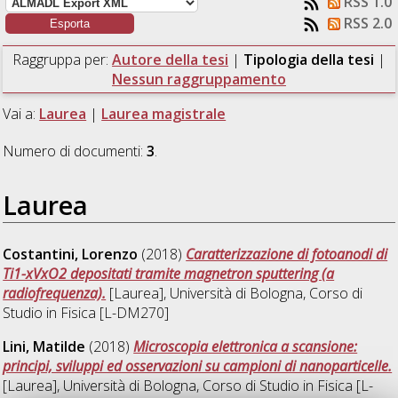
RSS 1.0
RSS 2.0
Raggruppa per:
Autore della tesi
|
Tipologia della tesi
|
Nessun raggruppamento
Vai a:
Laurea
|
Laurea magistrale
Numero di documenti:
3
.
Laurea
Costantini, Lorenzo
(2018)
Caratterizzazione di fotoanodi di
Ti1-xVxO2 depositati tramite magnetron sputtering (a
radiofrequenza).
[Laurea], Università di Bologna, Corso di
Studio in
Fisica [L-DM270]
Lini, Matilde
(2018)
Microscopia elettronica a scansione:
principi, sviluppi ed osservazioni su campioni di nanoparticelle.
[Laurea], Università di Bologna, Corso di Studio in
Fisica [L-