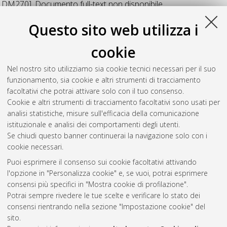
DM270]
, Documento full-text non disponibile
Questo sito web utilizza i
Laurea magistrale
cookie
Bischi, Matteo
(2018)
Realizzazione di un impianto di
Nel nostro sito utilizziamo sia cookie tecnici necessari per il suo
magnetron sputtering per la deposizione di film sottili.
[Laurea
funzionamento, sia cookie e altri strumenti di tracciamento
magistrale], Università di Bologna, Corso di Studio in
Fisica
facoltativi che potrai attivare solo con il tuo consenso.
[LM-DM270]
Cookie e altri strumenti di tracciamento facoltativi sono usati per
analisi statistiche, misure sull'efficacia della comunicazione
Questa lista e' stata generata il
Thu Aug 6 20:40:02 2026
istituzionale e analisi dei comportamenti degli utenti.
CEST
.
Se chiudi questo banner continuerai la navigazione solo con i
cookie necessari.
Puoi esprimere il consenso sui cookie facoltativi attivando
Atom
l'opzione in "Personalizza cookie" e, se vuoi, potrai esprimere
Rss 1.0
consensi più specifici in "Mostra cookie di profilazione".
Potrai sempre rivedere le tue scelte e verificare lo stato dei
Rss 2.0
consensi rientrando nella sezione "Impostazione cookie" del
sito.