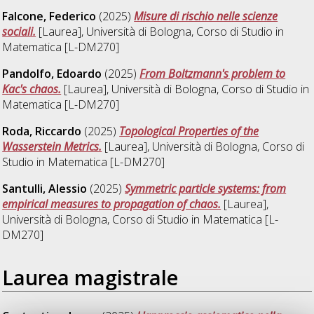
Falcone, Federico
(2025)
Misure di rischio nelle scienze
sociali.
[Laurea], Università di Bologna, Corso di Studio in
Matematica [L-DM270]
Pandolfo, Edoardo
(2025)
From Boltzmann's problem to
Kac's chaos.
[Laurea], Università di Bologna, Corso di Studio in
Matematica [L-DM270]
Roda, Riccardo
(2025)
Topological Properties of the
Wasserstein Metrics.
[Laurea], Università di Bologna, Corso di
Studio in
Matematica [L-DM270]
Santulli, Alessio
(2025)
Symmetric particle systems: from
empirical measures to propagation of chaos.
[Laurea],
Università di Bologna, Corso di Studio in
Matematica [L-
DM270]
Laurea magistrale