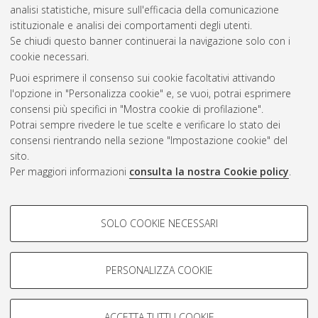
analisi statistiche, misure sull'efficacia della comunicazione
Gestione del documento:
istituzionale e analisi dei comportamenti degli utenti.
Se chiudi questo banner continuerai la navigazione solo con i
cookie necessari.
Puoi esprimere il consenso sui cookie facoltativi attivando
Atom
l'opzione in "Personalizza cookie" e, se vuoi, potrai esprimere
Rss 1.0
consensi più specifici in "Mostra cookie di profilazione".
Potrai sempre rivedere le tue scelte e verificare lo stato dei
Rss 2.0
consensi rientrando nella sezione "Impostazione cookie" del
sito.
Per maggiori informazioni
consulta la nostra Cookie policy
.
AMS Laurea
Servizio implementato e gestito da
AlmaDL
Impostazioni Cookie
COOKIE DI PROFILAZIONE -
SOLO COOKIE NECESSARI
Informativa sulla privacy
FACOLTATIVI
Condizioni d’uso del sito
Si tratta di cookie utilizzati per analizzare le caratteristiche della
navigazione degli utenti, creare profili in base al loro comportamento
PERSONALIZZA COOKIE
sul sito, per analisi di marketing.
Mostra cookie di profilazione
ACCETTA TUTTI I COOKIE