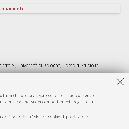
ruppamento
strale], Università di Bologna, Corso di Studio in
sta lista e' stata generata il
Fri Aug 7 07:47:13 2026 CEST
.
ltativi che potrai attivare solo con il tuo consenso.
tituzionale e analisi dei comportamenti degli utenti.
i più specifici in "Mostra cookie di profilazione".