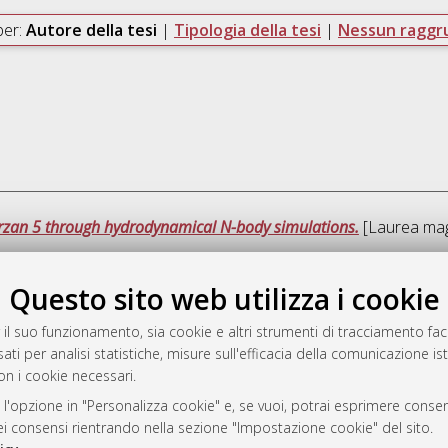
per:
Autore della tesi
|
Tipologia della tesi
|
Nessun ragg
Terzan 5 through hydrodynamical N-body simulations.
[Laurea magi
Questo sito web utilizza i cookie
Que
 il suo funzionamento, sia cookie e altri strumenti di tracciamento faco
ati per analisi statistiche, misure sull'efficacia della comunicazione is
a
on i cookie necessari.
mplementato e gestito da
AlmaDL
ni Cookie
 l'opzione in "Personalizza cookie" e, se vuoi, potrai esprimere consens
dei consensi rientrando nella sezione "Impostazione cookie" del sito.
 sulla privacy