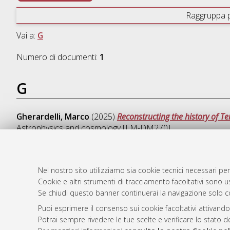
Raggruppa 
Vai a:
G
Numero di documenti:
1
.
G
Gherardelli, Marco
(2025)
Reconstructing the history of 
Astrophysics and cosmology [LM-DM270]
Nel nostro sito utilizziamo sia cookie tecnici necessari per
Cookie e altri strumenti di tracciamento facoltativi sono us
AMS Laure
Atom
Se chiudi questo banner continuerai la navigazione solo c
Servizio i
Rss 1.0
Impostazio
Puoi esprimere il consenso sui cookie facoltativi attivando
Rss 2.0
Potrai sempre rivedere le tue scelte e verificare lo stato 
Informativa