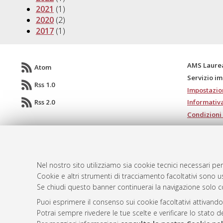
2021
(1)
2020
(2)
2017
(1)
AMS Laure
Atom
Servizio i
Rss 1.0
Impostazio
Rss 2.0
Informativa
Condizioni 
© ALMA MATER STUDIORUM - Università d
Nel nostro sito utilizziamo sia cookie tecnici necessari per
Cookie e altri strumenti di tracciamento facoltativi sono us
Se chiudi questo banner continuerai la navigazione solo c
Puoi esprimere il consenso sui cookie facoltativi attivando
Potrai sempre rivedere le tue scelte e verificare lo stato 