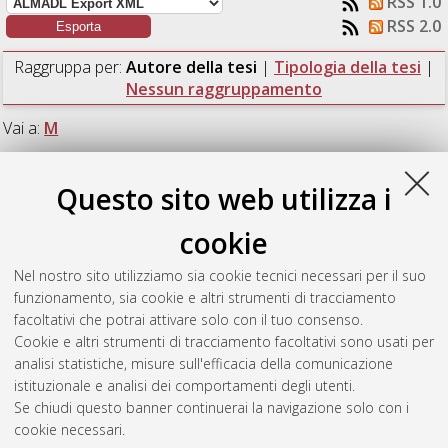
RSS 1.0
RSS 2.0
Raggruppa per:
Autore della tesi
|
Tipologia della tesi
|
Nessun raggruppamento
Vai a:
M
Numero di documenti:
1
.
Questo sito web utilizza i
M
cookie
Nel nostro sito utilizziamo sia cookie tecnici necessari per il suo
Muccioli, Gioele
(2020)
Misurazione e controllo delle
funzionamento, sia cookie e altri strumenti di tracciamento
prestazioni aziendali: il caso Andi-mec s.r.l.
[Laurea], Università
facoltativi che potrai attivare solo con il tuo consenso.
di Bologna, Corso di Studio in
Ingegneria meccanica [L-
Cookie e altri strumenti di tracciamento facoltativi sono usati per
DM270] - Forli'
, Documento full-text non disponibile
analisi statistiche, misure sull'efficacia della comunicazione
istituzionale e analisi dei comportamenti degli utenti.
Questa lista e' stata generata il
Fri Aug 7 18:08:16 2026 CEST
.
Se chiudi questo banner continuerai la navigazione solo con i
cookie necessari.