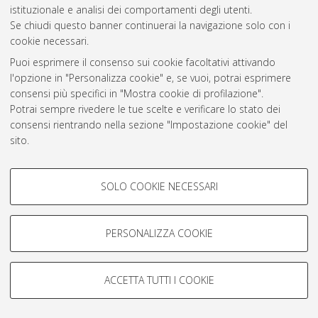
istituzionale e analisi dei comportamenti degli utenti.
Rss 1.0
Se chiudi questo banner continuerai la navigazione solo con i
Rss 2.0
cookie necessari.
Puoi esprimere il consenso sui cookie facoltativi attivando
l'opzione in "Personalizza cookie" e, se vuoi, potrai esprimere
AMS Laurea
consensi più specifici in "Mostra cookie di profilazione".
Servizio implementato e gestito da
AlmaDL
Potrai sempre rivedere le tue scelte e verificare lo stato dei
Impostazioni Cookie
consensi rientrando nella sezione "Impostazione cookie" del
Informativa sulla privacy
sito.
Condizioni d’uso del sito
Per maggiori informazioni
consulta la nostra Cookie policy
.
COOKIE DI PROFILAZIONE -
SOLO COOKIE NECESSARI
FACOLTATIVI
Si tratta di cookie utilizzati per analizzare le caratteristiche della
navigazione degli utenti, creare profili in base al loro comportamento
PERSONALIZZA COOKIE
© ALMA MATER STUDIORUM - Università di Bologna, 2007-2026.
sul sito, per analisi di marketing.
Mostra cookie di profilazione
ACCETTA TUTTI I COOKIE
Google/Youtube Video
COOKIE TECNICI - NECESSARI
Facebook