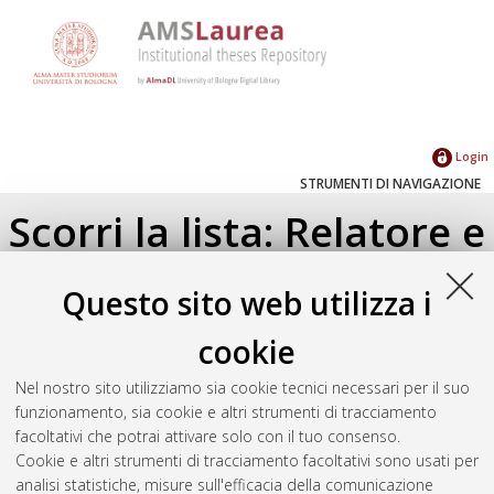
Login
STRUMENTI DI NAVIGAZIONE
Scorri la lista: Relatore e
Correlatore
Questo sito web utilizza i
Su di un livello
cookie
Seleziona un valore dall'elenco sottostante.
Nel nostro sito utilizziamo sia cookie tecnici necessari per il suo
2020
(1)
funzionamento, sia cookie e altri strumenti di tracciamento
facoltativi che potrai attivare solo con il tuo consenso.
Cookie e altri strumenti di tracciamento facoltativi sono usati per
Atom
analisi statistiche, misure sull'efficacia della comunicazione