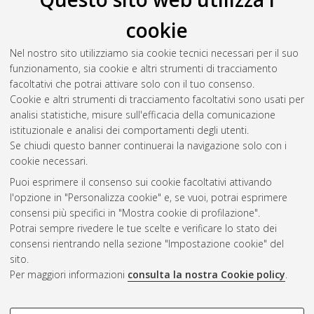
cookie
Malaspina, Marilinda
(2021)
How to say sorry: A corpus-
assisted discourse study of public apologies.
[Laurea
Nel nostro sito utilizziamo sia cookie tecnici necessari per il suo
magistrale], Università di Bologna, Corso di Studio in
funzionamento, sia cookie e altri strumenti di tracciamento
Specialized translation [LM-DM270] - Forli'
, Documento full-
facoltativi che potrai attivare solo con il tuo consenso.
text non disponibile
Cookie e altri strumenti di tracciamento facoltativi sono usati per
analisi statistiche, misure sull'efficacia della comunicazione
Questa lista e' stata generata il
Sun Aug 9 07:55:22 2026
istituzionale e analisi dei comportamenti degli utenti.
CEST
.
Se chiudi questo banner continuerai la navigazione solo con i
cookie necessari.
Puoi esprimere il consenso sui cookie facoltativi attivando
Atom
l'opzione in "Personalizza cookie" e, se vuoi, potrai esprimere
Rss 1.0
consensi più specifici in "Mostra cookie di profilazione".
Potrai sempre rivedere le tue scelte e verificare lo stato dei
Rss 2.0
consensi rientrando nella sezione "Impostazione cookie" del
sito.
Per maggiori informazioni
consulta la nostra Cookie policy
.
AMS Laurea
Servizio implementato e gestito da
AlmaDL
Impostazioni Cookie
COOKIE DI PROFILAZIONE -