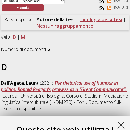
RSS 1.0
RSS 2.0
Raggruppa per:
Autore della tesi
|
Tipologia della tesi
|
Nessun raggruppamento
Vai a:
D
|
M
Numero di documenti:
2
.
D
Dall'Agata, Laura
(2021)
The rhetorical use of humour in
politics: Ronald Reagan’s prowess as a “Great Communicator”.
[Laurea], Università di Bologna, Corso di Studio in
Mediazione
linguistica interculturale [L-DM270] - Forli'
, Documento full-
text non disponibile
M
Questo sito web utilizza i