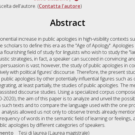
scelta dell'autore. (
Contatta l'autore
)
Abstract
onential increase in public apologies in high-visibility contexts 
scholars to define this era as the "Age of Apology". Apologies 
 flourishing field of study for linguists who wish to study the 
nguistic strategies, in fact, a speaker can succeed in convincing 
ersuasion is vast; however, the study of public apologies in corpus 
vely with political figures’ discourse. Therefore, the present stu
public apologies by other potentially influential figures such as
grating, at least partially, the studies of public apologies. The 
-assisted discourse studies. Using a specialized corpus compose
0-2020), the aim of this paper is to analyze and unveil the possibl
n such texts and to compare the language used with the one pro
e analysis allowed us not only to observe trends already mentione
requency of words in the semantic field of learning or feelings, a
blic apologies by different categories of speakers.
umento
Tesi di laurea (Laurea magistrale)