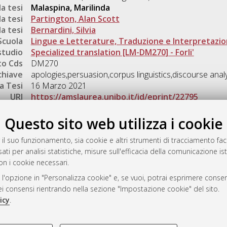
a tesi
Malaspina, Marilinda
a tesi
Partington, Alan Scott
a tesi
Bernardini, Silvia
Scuola
Lingue e Letterature, Traduzione e Interpretazi
studio
Specialized translation [LM-DM270] - Forli'
o Cds
DM270
chiave
apologies,persuasion,corpus linguistics,discourse anal
a Tesi
16 Marzo 2021
URI
https://amslaurea.unibo.it/id/eprint/22795
Gestione del documento:
Questo sito web utilizza i cookie
 il suo funzionamento, sia cookie e altri strumenti di tracciamento faco
ati per analisi statistiche, misure sull'efficacia della comunicazione is
a
on i cookie necessari.
mplementato e gestito da
AlmaDL
 l'opzione in "Personalizza cookie" e, se vuoi, potrai esprimere consens
ni Cookie
dei consensi rientrando nella sezione "Impostazione cookie" del sito.
 sulla privacy
icy
.
d’uso del sito