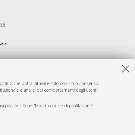
one
ysis
ltativi che potrai attivare solo con il tuo consenso.
tituzionale e analisi dei comportamenti degli utenti.
i più specifici in "Mostra cookie di profilazione".