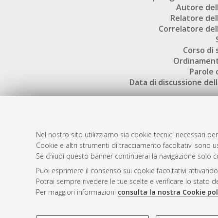
Autore dell
Relatore dell
Correlatore dell
Corso di 
Ordinament
Parole 
Data di discussione dell
Nel nostro sito utilizziamo sia cookie tecnici necessari per
Cookie e altri strumenti di tracciamento facoltativi sono us
AMS Laure
Atom
Se chiudi questo banner continuerai la navigazione solo c
Servizio i
Rss 1.0
Puoi esprimere il consenso sui cookie facoltativi attivando
Impostazio
Potrai sempre rivedere le tue scelte e verificare lo stato 
Rss 2.0
Informativa
Per maggiori informazioni
consulta la nostra Cookie pol
Condizioni 