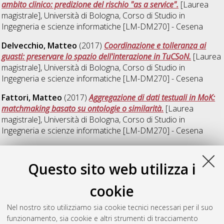
ambito clinico: predizione del rischio "as a service".
[Laurea
magistrale], Università di Bologna, Corso di Studio in
Ingegneria e scienze informatiche [LM-DM270] - Cesena
Delvecchio, Matteo
(2017)
Coordinazione e tolleranza ai
guasti: preservare lo spazio dell'interazione in TuCSoN.
[Laurea
magistrale], Università di Bologna, Corso di Studio in
Ingegneria e scienze informatiche [LM-DM270] - Cesena
Fattori, Matteo
(2017)
Aggregazione di dati testuali in MoK:
matchmaking basato su ontologie o similarità.
[Laurea
magistrale], Università di Bologna, Corso di Studio in
Ingegneria e scienze informatiche [LM-DM270] - Cesena
Muccioli, Andrea
(2017)
tuProlog as a Service: Intelligenza per
scenari IoT.
[Laurea magistrale], Università di Bologna, Corso
Questo sito web utilizza i
di Studio in
Ingegneria informatica [LM-DM270]
, Documento
ad accesso riservato.
cookie
Sita, Alberto
(2017)
Agenti, programmazione logica e sistemi
Nel nostro sito utilizziamo sia cookie tecnici necessari per il suo
distribuiti: esperimenti in JADE e tuProlog.
[Laurea magistrale],
funzionamento, sia cookie e altri strumenti di tracciamento
Università di Bologna, Corso di Studio in
Ingegneria