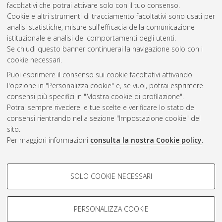
facoltativi che potrai attivare solo con il tuo consenso.
informatica [LM-DM270]
Cookie e altri strumenti di tracciamento facoltativi sono usati per
analisi statistiche, misure sull'efficacia della comunicazione
Questa lista e' stata generata il
Sun Aug 9 09:55:33 2026
istituzionale e analisi dei comportamenti degli utenti.
CEST
.
Se chiudi questo banner continuerai la navigazione solo con i
cookie necessari.
Puoi esprimere il consenso sui cookie facoltativi attivando
Atom
l'opzione in "Personalizza cookie" e, se vuoi, potrai esprimere
Rss 1.0
consensi più specifici in "Mostra cookie di profilazione".
Potrai sempre rivedere le tue scelte e verificare lo stato dei
Rss 2.0
consensi rientrando nella sezione "Impostazione cookie" del
sito.
Per maggiori informazioni
consulta la nostra Cookie policy
.
AMS Laurea
Servizio implementato e gestito da
AlmaDL
Impostazioni Cookie
COOKIE DI PROFILAZIONE -
SOLO COOKIE NECESSARI
Informativa sulla privacy
FACOLTATIVI
Condizioni d’uso del sito
Si tratta di cookie utilizzati per analizzare le caratteristiche della
navigazione degli utenti, creare profili in base al loro comportamento
PERSONALIZZA COOKIE
sul sito, per analisi di marketing.