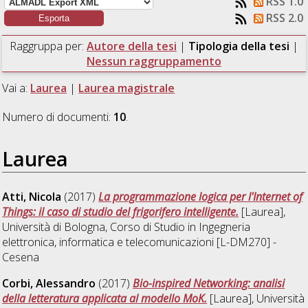
RSS 1.0
RSS 2.0
Raggruppa per:
Autore della tesi
|
Tipologia della tesi
|
Nessun raggruppamento
Vai a:
Laurea
|
Laurea magistrale
Numero di documenti:
10
.
Laurea
Atti, Nicola
(2017)
La programmazione logica per l'Internet of
Things: il caso di studio del frigorifero intelligente.
[Laurea],
Università di Bologna, Corso di Studio in
Ingegneria
elettronica, informatica e telecomunicazioni [L-DM270] -
Cesena
Corbi, Alessandro
(2017)
Bio-inspired Networking: analisi
della letteratura applicata al modello MoK.
[Laurea], Università