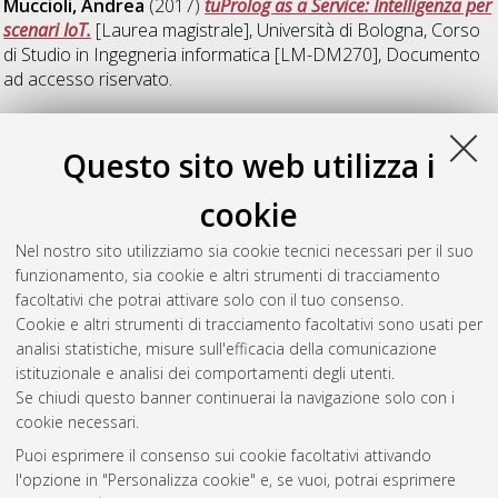
Muccioli, Andrea
(2017)
tuProlog as a Service: Intelligenza per
scenari IoT.
[Laurea magistrale], Università di Bologna, Corso
di Studio in
Ingegneria informatica [LM-DM270]
, Documento
ad accesso riservato.
Sita, Alberto
(2017)
Agenti, programmazione logica e sistemi
distribuiti: esperimenti in JADE e tuProlog.
[Laurea magistrale],
Questo sito web utilizza i
Università di Bologna, Corso di Studio in
Ingegneria
informatica [LM-DM270]
cookie
Vignudelli, Andrea
(2017)
Filtraggio e censura dei servizi
Nel nostro sito utilizziamo sia cookie tecnici necessari per il suo
Internet Un'analisi sul protocollo SSL/TLS.
[Laurea], Università
funzionamento, sia cookie e altri strumenti di tracciamento
di Bologna, Corso di Studio in
Ingegneria e scienze
facoltativi che potrai attivare solo con il tuo consenso.
informatiche [L-DM270] - Cesena
Cookie e altri strumenti di tracciamento facoltativi sono usati per
analisi statistiche, misure sull'efficacia della comunicazione
Questa lista e' stata generata il
Wed Aug 5 10:27:53 2026
istituzionale e analisi dei comportamenti degli utenti.
CEST
.
Se chiudi questo banner continuerai la navigazione solo con i
cookie necessari.
Puoi esprimere il consenso sui cookie facoltativi attivando
Atom
l'opzione in "Personalizza cookie" e, se vuoi, potrai esprimere
Rss 1.0