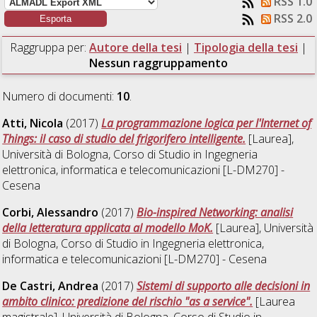
RSS 1.0
RSS 2.0
Raggruppa per:
Autore della tesi
|
Tipologia della tesi
|
Nessun raggruppamento
Numero di documenti:
10
.
Atti, Nicola
(2017)
La programmazione logica per l'Internet of
Things: il caso di studio del frigorifero intelligente.
[Laurea],
Università di Bologna, Corso di Studio in
Ingegneria
elettronica, informatica e telecomunicazioni [L-DM270] -
Cesena
Corbi, Alessandro
(2017)
Bio-inspired Networking: analisi
della letteratura applicata al modello MoK.
[Laurea], Università
di Bologna, Corso di Studio in
Ingegneria elettronica,
informatica e telecomunicazioni [L-DM270] - Cesena
De Castri, Andrea
(2017)
Sistemi di supporto alle decisioni in
ambito clinico: predizione del rischio "as a service".
[Laurea
magistrale], Università di Bologna, Corso di Studio in