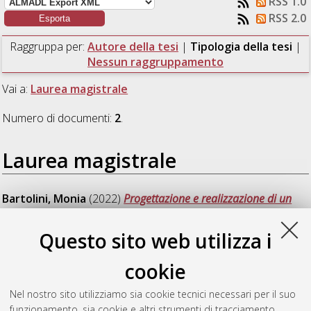
RSS 1.0
RSS 2.0
Raggruppa per:
Autore della tesi
|
Tipologia della tesi
|
Nessun raggruppamento
Vai a:
Laurea magistrale
Numero di documenti:
2
.
Laurea magistrale
Bartolini, Monia
(2022)
Progettazione e realizzazione di un
database mediante software open source per l'analisi della
mobilità e dell'accessibilità di Bologna.
[Laurea magistrale],
Questo sito web utilizza i
Università di Bologna, Corso di Studio in
Ingegneria civile [LM-
DM270]
, Documento full-text non disponibile
cookie
Kteish, Ali
(2022)
Analysis ot the road barriers maintenance:
Nel nostro sito utilizziamo sia cookie tecnici necessari per il suo
the Bologna Case Study.
[Laurea magistrale], Università di
funzionamento, sia cookie e altri strumenti di tracciamento