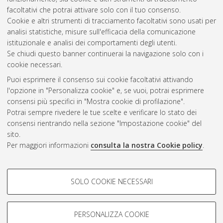
Bologna, Corso di Studio in
Civil engineering [LM-DM270]
,
facoltativi che potrai attivare solo con il tuo consenso.
Documento full-text non disponibile
Cookie e altri strumenti di tracciamento facoltativi sono usati per
analisi statistiche, misure sull'efficacia della comunicazione
Questa lista e' stata generata il
Sat Aug 8 10:58:49 2026
istituzionale e analisi dei comportamenti degli utenti.
CEST
.
Se chiudi questo banner continuerai la navigazione solo con i
cookie necessari.
Puoi esprimere il consenso sui cookie facoltativi attivando
Atom
l'opzione in "Personalizza cookie" e, se vuoi, potrai esprimere
Rss 1.0
consensi più specifici in "Mostra cookie di profilazione".
Potrai sempre rivedere le tue scelte e verificare lo stato dei
Rss 2.0
consensi rientrando nella sezione "Impostazione cookie" del
sito.
Per maggiori informazioni
consulta la nostra Cookie policy
.
AMS Laurea
Servizio implementato e gestito da
AlmaDL
Impostazioni Cookie
COOKIE DI PROFILAZIONE -
SOLO COOKIE NECESSARI
Informativa sulla privacy
FACOLTATIVI
Condizioni d’uso del sito
Si tratta di cookie utilizzati per analizzare le caratteristiche della
navigazione degli utenti, creare profili in base al loro comportamento
PERSONALIZZA COOKIE
sul sito, per analisi di marketing.