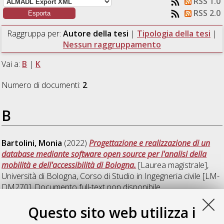
RSS 1.0
RSS 2.0
Raggruppa per:
Autore della tesi
|
Tipologia della tesi
|
Nessun raggruppamento
Vai a:
B
|
K
Numero di documenti:
2
.
B
Bartolini, Monia
(2022)
Progettazione e realizzazione di un
database mediante software open source per l'analisi della
mobilità e dell'accessibilità di Bologna.
[Laurea magistrale],
Università di Bologna, Corso di Studio in
Ingegneria civile [LM-
DM270]
, Documento full-text non disponibile
Questo sito web utilizza i
K