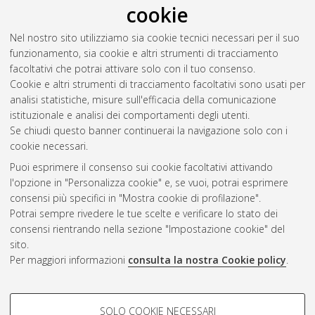
cookie
Kteish, Ali
(2022)
Analysis ot the road barriers maintenance:
Nel nostro sito utilizziamo sia cookie tecnici necessari per il suo
the Bologna Case Study.
[Laurea magistrale], Università di
funzionamento, sia cookie e altri strumenti di tracciamento
Bologna, Corso di Studio in
Civil engineering [LM-DM270]
,
facoltativi che potrai attivare solo con il tuo consenso.
Documento full-text non disponibile
Cookie e altri strumenti di tracciamento facoltativi sono usati per
analisi statistiche, misure sull'efficacia della comunicazione
Questa lista e' stata generata il
Wed Aug 5 12:38:15 2026
istituzionale e analisi dei comportamenti degli utenti.
CEST
.
Se chiudi questo banner continuerai la navigazione solo con i
cookie necessari.
Puoi esprimere il consenso sui cookie facoltativi attivando
Atom
l'opzione in "Personalizza cookie" e, se vuoi, potrai esprimere
Rss 1.0
consensi più specifici in "Mostra cookie di profilazione".
Potrai sempre rivedere le tue scelte e verificare lo stato dei
Rss 2.0
consensi rientrando nella sezione "Impostazione cookie" del
sito.
Per maggiori informazioni
consulta la nostra Cookie policy
.
AMS Laurea
Servizio implementato e gestito da
AlmaDL
Impostazioni Cookie
COOKIE DI PROFILAZIONE -
SOLO COOKIE NECESSARI
Informativa sulla privacy