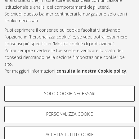
analisi statistiche, misure sull'efficacia della comunicazione
Questa lista e' stata generata il
Sat Aug 8 18:30:46 2026
istituzionale e analisi dei comportamenti degli utenti.
CEST
.
Se chiudi questo banner continuerai la navigazione solo con i
cookie necessari.
Puoi esprimere il consenso sui cookie facoltativi attivando
Atom
l'opzione in "Personalizza cookie" e, se vuoi, potrai esprimere
Rss 1.0
consensi più specifici in "Mostra cookie di profilazione".
Potrai sempre rivedere le tue scelte e verificare lo stato dei
Rss 2.0
consensi rientrando nella sezione "Impostazione cookie" del
sito.
Per maggiori informazioni
consulta la nostra Cookie policy
.
AMS Laurea
Servizio implementato e gestito da
AlmaDL
Impostazioni Cookie
COOKIE DI PROFILAZIONE -
SOLO COOKIE NECESSARI
Informativa sulla privacy
FACOLTATIVI
Condizioni d’uso del sito
Si tratta di cookie utilizzati per analizzare le caratteristiche della
navigazione degli utenti, creare profili in base al loro comportamento
PERSONALIZZA COOKIE
sul sito, per analisi di marketing.
Mostra cookie di profilazione
ACCETTA TUTTI I COOKIE