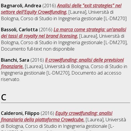
Bagnaroli, Andrea
(2016)
Analisi delle "exit strategies" nel
settore dell'Equity Crowdfunding.
[Laurea], Università di
Bologna, Corso di Studio in
Ingegneria gestionale [L-DM270]
Bassoli, Carlotta
(2016)
La marca come strategia: un'analisi
dei tassi di royalty nel brand licensing.
[Laurea], Università di
Bologna, Corso di Studio in
Ingegneria gestionale [L-DM270]
,
Documento full-text non disponibile
Bianchi, Sara
(2016)
Il crowdfunding: analisi delle previsioni
finanziarie.
[Laurea], Università di Bologna, Corso di Studio in
Ingegneria gestionale [L-DM270]
, Documento ad accesso
riservato.
C
Calderoni, Filippo
(2016)
Equity crowdfunding: analisi
finanziaria della piattaforma Crowdcube.
[Laurea], Università
di Bologna, Corso di Studio in
Ingegneria gestionale [L-