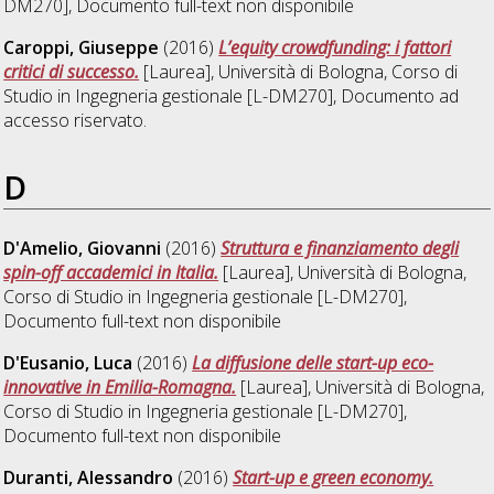
DM270]
, Documento full-text non disponibile
Caroppi, Giuseppe
(2016)
L’equity crowdfunding: i fattori
critici di successo.
[Laurea], Università di Bologna, Corso di
Studio in
Ingegneria gestionale [L-DM270]
, Documento ad
accesso riservato.
D
D'Amelio, Giovanni
(2016)
Struttura e finanziamento degli
spin-off accademici in Italia.
[Laurea], Università di Bologna,
Corso di Studio in
Ingegneria gestionale [L-DM270]
,
Documento full-text non disponibile
D'Eusanio, Luca
(2016)
La diffusione delle start-up eco-
innovative in Emilia-Romagna.
[Laurea], Università di Bologna,
Corso di Studio in
Ingegneria gestionale [L-DM270]
,
Documento full-text non disponibile
Duranti, Alessandro
(2016)
Start-up e green economy.