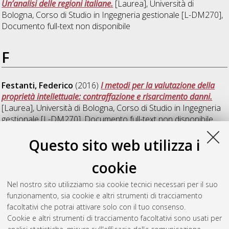
Un’analisi delle regioni italiane.
[Laurea], Università di
Bologna, Corso di Studio in
Ingegneria gestionale [L-DM270]
,
Documento full-text non disponibile
F
Festanti, Federico
(2016)
I metodi per la valutazione della
proprietà intellettuale: contraffazione e risarcimento danni.
[Laurea], Università di Bologna, Corso di Studio in
Ingegneria
gestionale [L-DM270]
, Documento full-text non disponibile
Questo sito web utilizza i
G
cookie
Gaiba, Vanessa
(2016)
La valutazione della proprietà
Nel nostro sito utilizziamo sia cookie tecnici necessari per il suo
intellettuale: il calcolo dei danni da violazione.
[Laurea],
funzionamento, sia cookie e altri strumenti di tracciamento
Università di Bologna, Corso di Studio in
Ingegneria gestionale
facoltativi che potrai attivare solo con il tuo consenso.
[L-DM270]
, Documento full-text non disponibile
Cookie e altri strumenti di tracciamento facoltativi sono usati per