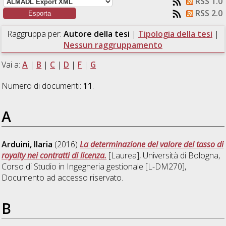
RSS 1.0
RSS 2.0
Raggruppa per:
Autore della tesi
|
Tipologia della tesi
|
Nessun raggruppamento
Vai a:
A
|
B
|
C
|
D
|
F
|
G
Numero di documenti:
11
.
A
Arduini, Ilaria
(2016)
La determinazione del valore del tasso di
royalty nei contratti di licenza.
[Laurea], Università di Bologna,
Corso di Studio in
Ingegneria gestionale [L-DM270]
,
Documento ad accesso riservato.
B