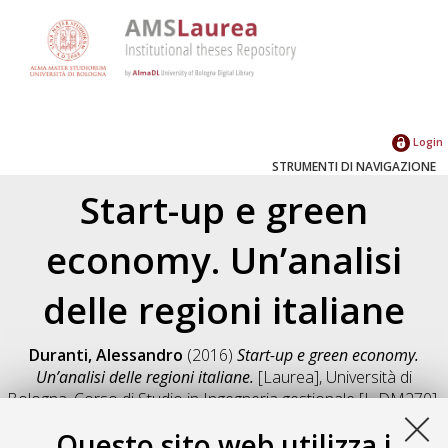
Login
STRUMENTI DI NAVIGAZIONE
Start-up e green
economy. Un’analisi
delle regioni italiane
Duranti, Alessandro
(2016)
Start-up e green economy.
Un’analisi delle regioni italiane.
[Laurea], Università di
Bologna, Corso di Studio in
Ingegneria gestionale [L-DM270]
,
Documento full-text non disponibile
Questo sito web utilizza i
Salva citazione
Condividi