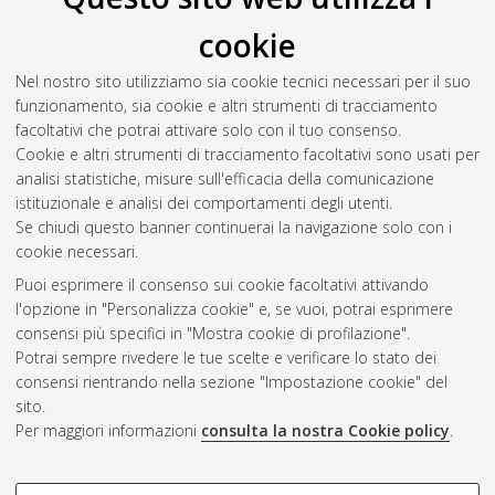
Il full-text non è disponibile per scelta dell'autore. (
Contatta
cookie
l'autore
)
Abstract
Nel nostro sito utilizziamo sia cookie tecnici necessari per il suo
funzionamento, sia cookie e altri strumenti di tracciamento
facoltativi che potrai attivare solo con il tuo consenso.
Altri metadati
Cookie e altri strumenti di tracciamento facoltativi sono usati per
analisi statistiche, misure sull'efficacia della comunicazione
Gestione del documento:
istituzionale e analisi dei comportamenti degli utenti.
Se chiudi questo banner continuerai la navigazione solo con i
cookie necessari.
Puoi esprimere il consenso sui cookie facoltativi attivando
Atom
l'opzione in "Personalizza cookie" e, se vuoi, potrai esprimere
Rss 1.0
consensi più specifici in "Mostra cookie di profilazione".
Potrai sempre rivedere le tue scelte e verificare lo stato dei
Rss 2.0
consensi rientrando nella sezione "Impostazione cookie" del
sito.
Per maggiori informazioni
consulta la nostra Cookie policy
.
AMS Laurea
Servizio implementato e gestito da
AlmaDL
Impostazioni Cookie
COOKIE DI PROFILAZIONE -