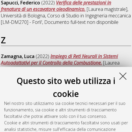
Sapucci, Federico
(2022)
Verifica delle prestazioni in
frenatura di un escavatore oleodinamico.
[Laurea magistrale],
Università di Bologna, Corso di Studio in
Ingegneria meccanica
[LM-DM270] - Forli'
, Documento full-text non disponibile
Z
Zamagna, Luca
(2022)
Impiego di Reti Neurali in Sistemi
Autoadattativi per il Controllo della Combustione.
[Laurea
magistrale], Università di Bologna, Corso di Studio in
Ingegneria meccanica [LM-DM270] - Forli'
, Documento full-
Questo sito web utilizza i
text non disponibile
cookie
Zamagna, Riccardo
(2022)
Sviluppo di un codice di
simulazione gara di un veicolo solare: il caso Italian Solar
Nel nostro sito utilizziamo sia cookie tecnici necessari per il suo
Challenge.
[Laurea], Università di Bologna, Corso di Studio in
funzionamento, sia cookie e altri strumenti di tracciamento
Ingegneria meccanica [L-DM270] - Forli'
, Documento full-text
facoltativi che potrai attivare solo con il tuo consenso.
non disponibile
Cookie e altri strumenti di tracciamento facoltativi sono usati per
analisi statistiche, misure sull'efficacia della comunicazione