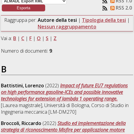
RSS 1.0
RSS 2.0
Raggruppa per:
Autore della tesi
|
Tipologia della tesi
|
Nessun raggruppamento
Vai a:
B
|
C
|
F
|
O
|
S
|
Z
Numero di documenti:
9
.
B
Battistini, Lorenzo
(2022)
Impact of future EU7 regulations
on high performance gasoline-ICEs and possible innovative
technologies for extension of lambda 1 operating range.
[Laurea magistrale], Università di Bologna, Corso di Studio in
Ingegneria meccanica [LM-DM270]
Broccoli, Riccardo
(2022)
Studio ed implementazione della
strategia di riconoscimento Misfire per applicazione motore