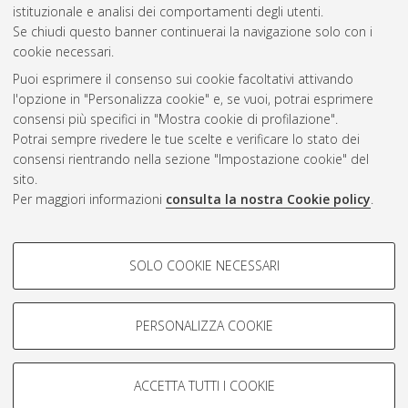
Questa lista e' stata generata il
Thu Aug 6 23:44:48 2026
istituzionale e analisi dei comportamenti degli utenti.
CEST
.
Se chiudi questo banner continuerai la navigazione solo con i
cookie necessari.
Puoi esprimere il consenso sui cookie facoltativi attivando
Atom
l'opzione in "Personalizza cookie" e, se vuoi, potrai esprimere
Rss 1.0
consensi più specifici in "Mostra cookie di profilazione".
Potrai sempre rivedere le tue scelte e verificare lo stato dei
Rss 2.0
consensi rientrando nella sezione "Impostazione cookie" del
sito.
Per maggiori informazioni
consulta la nostra Cookie policy
.
AMS Laurea
Servizio implementato e gestito da
AlmaDL
Impostazioni Cookie
COOKIE DI PROFILAZIONE -
SOLO COOKIE NECESSARI
Informativa sulla privacy
FACOLTATIVI
Condizioni d’uso del sito
Si tratta di cookie utilizzati per analizzare le caratteristiche della
navigazione degli utenti, creare profili in base al loro comportamento
PERSONALIZZA COOKIE
sul sito, per analisi di marketing.
Mostra cookie di profilazione
ACCETTA TUTTI I COOKIE
Google/Youtube Video
© ALMA MATER STUDIORUM - Università di Bologna, 2007-2026.
COOKIE TECNICI - NECESSARI