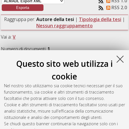
RSS 1.0
RSS 2.0
Raggruppa per:
Autore della tesi
|
Tipologia della tesi
|
Nessun raggruppamento
Vai a:
V
Numero di documenti:
1
.
Questo sito web utilizza i
V
cookie
Vasconi, Matteo
(2017)
Sensitivity of forecast skill to the
Nel nostro sito utilizziamo sia cookie tecnici necessari per il suo
parameterisation of moist convection in the COSMO model.
funzionamento, sia cookie e altri strumenti di tracciamento
[Laurea magistrale], Università di Bologna, Corso di Studio in
facoltativi che potrai attivare solo con il tuo consenso.
Fisica del sistema terra [LM-DM270]
Cookie e altri strumenti di tracciamento facoltativi sono usati per
analisi statistiche, misure sull'efficacia della comunicazione
Questa lista e' stata generata il
Thu Aug 6 06:27:45 2026
istituzionale e analisi dei comportamenti degli utenti.
CEST
.
Se chiudi questo banner continuerai la navigazione solo con i