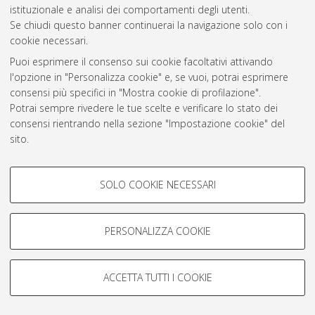
Atom
istituzionale e analisi dei comportamenti degli utenti.
Se chiudi questo banner continuerai la navigazione solo con i
Rss 1.0
cookie necessari.
Rss 2.0
Puoi esprimere il consenso sui cookie facoltativi attivando
l'opzione in "Personalizza cookie" e, se vuoi, potrai esprimere
consensi più specifici in "Mostra cookie di profilazione".
AMS Laurea
Potrai sempre rivedere le tue scelte e verificare lo stato dei
Servizio implementato e gestito da
AlmaDL
consensi rientrando nella sezione "Impostazione cookie" del
Impostazioni Cookie
sito.
Informativa sulla privacy
Per maggiori informazioni
consulta la nostra Cookie policy
.
Condizioni d’uso del sito
COOKIE DI PROFILAZIONE -
SOLO COOKIE NECESSARI
FACOLTATIVI
Si tratta di cookie utilizzati per analizzare le caratteristiche della
navigazione degli utenti, creare profili in base al loro comportamento
PERSONALIZZA COOKIE
sul sito, per analisi di marketing.
© ALMA MATER STUDIORUM - Università di Bologna, 2007-2026.
Mostra cookie di profilazione
ACCETTA TUTTI I COOKIE
Google/Youtube Video
COOKIE TECNICI - NECESSARI
Facebook