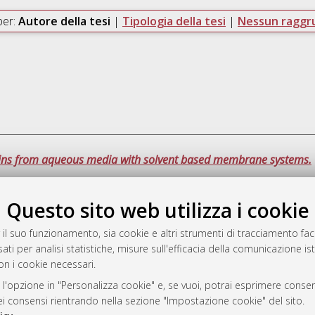
per:
Autore della tesi
|
Tipologia della tesi
|
Nessun ragg
hains from aqueous media with solvent based membrane systems.
Questo sito web utilizza i cookie
Quest
 il suo funzionamento, sia cookie e altri strumenti di tracciamento faco
ati per analisi statistiche, misure sull'efficacia della comunicazione is
a
on i cookie necessari.
mplementato e gestito da
AlmaDL
ni Cookie
 l'opzione in "Personalizza cookie" e, se vuoi, potrai esprimere consens
dei consensi rientrando nella sezione "Impostazione cookie" del sito.
 sulla privacy