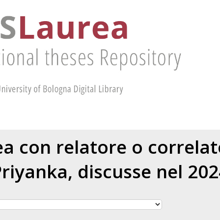
rea con relatore o correla
Priyanka
, discusse nel 20