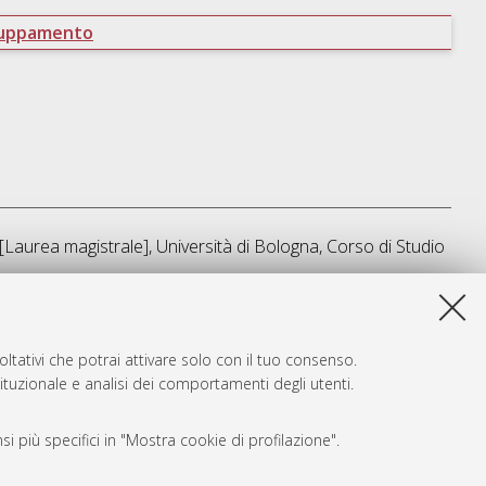
ruppamento
[Laurea magistrale], Università di Bologna, Corso di Studio
a lista e' stata generata il
Sun Aug 9 10:59:25 2026 CEST
.
ltativi che potrai attivare solo con il tuo consenso.
tituzionale e analisi dei comportamenti degli utenti.
i più specifici in "Mostra cookie di profilazione".