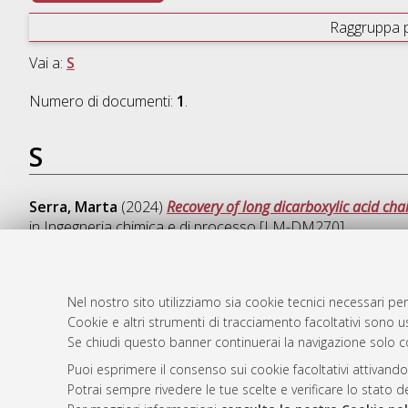
Raggruppa 
Vai a:
S
Numero di documenti:
1
.
S
Serra, Marta
(2024)
Recovery of long dicarboxylic acid c
in
Ingegneria chimica e di processo [LM-DM270]
Nel nostro sito utilizziamo sia cookie tecnici necessari per
Cookie e altri strumenti di tracciamento facoltativi sono us
AMS Laure
Atom
Se chiudi questo banner continuerai la navigazione solo c
Servizio i
Rss 1.0
Impostazio
Puoi esprimere il consenso sui cookie facoltativi attivando
Rss 2.0
Potrai sempre rivedere le tue scelte e verificare lo stato 
Informativa