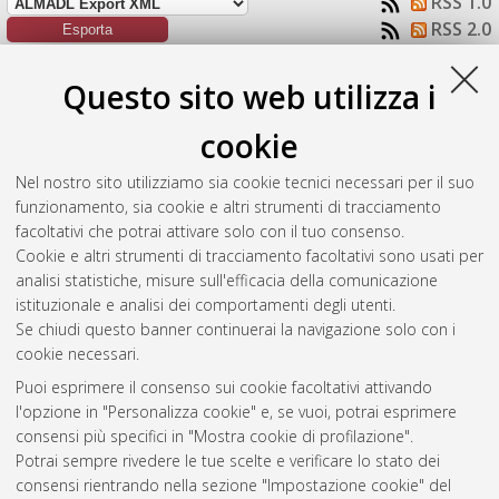
RSS 1.0
RSS 2.0
Raggruppa per:
Autore della tesi
|
Tipologia della tesi
|
Questo sito web utilizza i
Nessun raggruppamento
cookie
Numero di documenti:
1
.
Nel nostro sito utilizziamo sia cookie tecnici necessari per il suo
Serra, Marta
(2024)
Recovery of long dicarboxylic acid chains
funzionamento, sia cookie e altri strumenti di tracciamento
from aqueous media with solvent based membrane systems.
facoltativi che potrai attivare solo con il tuo consenso.
[Laurea magistrale], Università di Bologna, Corso di Studio in
Cookie e altri strumenti di tracciamento facoltativi sono usati per
Ingegneria chimica e di processo [LM-DM270]
analisi statistiche, misure sull'efficacia della comunicazione
istituzionale e analisi dei comportamenti degli utenti.
Questa lista e' stata generata il
Fri Aug 7 05:01:33 2026 CEST
.
Se chiudi questo banner continuerai la navigazione solo con i
cookie necessari.
Puoi esprimere il consenso sui cookie facoltativi attivando
Atom
l'opzione in "Personalizza cookie" e, se vuoi, potrai esprimere
Rss 1.0
consensi più specifici in "Mostra cookie di profilazione".
Potrai sempre rivedere le tue scelte e verificare lo stato dei
Rss 2.0
consensi rientrando nella sezione "Impostazione cookie" del