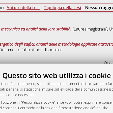
per:
Autore della tesi
|
Tipologia della tesi
|
Nessun ragg
eccanica ed analisi della loro stabilità.
[Laurea magistrale], Un
nergetico degli edifici: analisi delle metodologie applicate attrave
 Documento full-text non disponibile
Quest
Questo sito web utilizza i cookie
a
mplementato e gestito da
AlmaDL
 il suo funzionamento, sia cookie e altri strumenti di tracciamento faco
ni Cookie
ati per analisi statistiche, misure sull'efficacia della comunicazione is
on i cookie necessari.
 sulla privacy
d’uso del sito
 l'opzione in "Personalizza cookie" e, se vuoi, potrai esprimere consens
dei consensi rientrando nella sezione "Impostazione cookie" del sito.