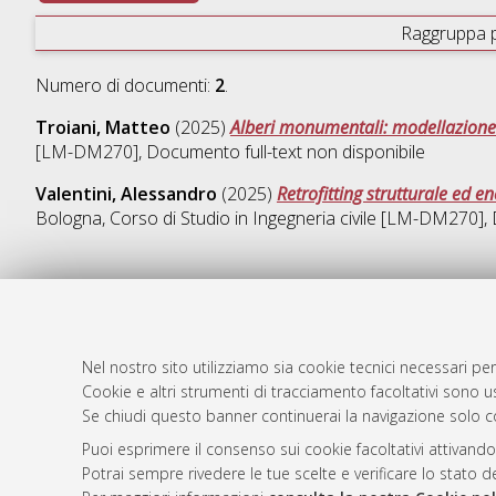
Raggruppa 
Numero di documenti:
2
.
Troiani, Matteo
(2025)
Alberi monumentali: modellazione m
[LM-DM270]
, Documento full-text non disponibile
Valentini, Alessandro
(2025)
Retrofitting strutturale ed e
Bologna, Corso di Studio in
Ingegneria civile [LM-DM270]
,
AMS Laure
Atom
Servizio i
Nel nostro sito utilizziamo sia cookie tecnici necessari per
Rss 1.0
Impostazio
Cookie e altri strumenti di tracciamento facoltativi sono us
Se chiudi questo banner continuerai la navigazione solo c
Rss 2.0
Informativa
Condizioni 
Puoi esprimere il consenso sui cookie facoltativi attivando
Potrai sempre rivedere le tue scelte e verificare lo stato 