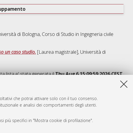
ruppamento
iversità di Bologna, Corso di Studio in
Ingegneria civile
rso un caso studio.
[Laurea magistrale], Università di
a lista e' stata generata il
Thu Aug 6 15:09:59 2026 CEST
.
ltativi che potrai attivare solo con il tuo consenso.
tituzionale e analisi dei comportamenti degli utenti.
i più specifici in "Mostra cookie di profilazione".