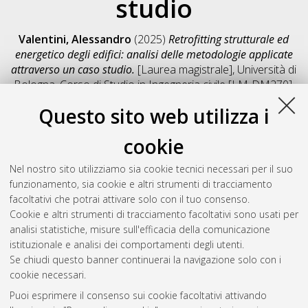
studio
Valentini, Alessandro
(2025)
Retrofitting strutturale ed
energetico degli edifici: analisi delle metodologie applicate
attraverso un caso studio.
[Laurea magistrale], Università di
Bologna, Corso di Studio in
Ingegneria civile [LM-DM270]
,
Documento full-text non disponibile
Questo sito web utilizza i
Salva citazione
Condividi
Il full-text non è disponibile per scelta dell'autore. (
Contatta
cookie
l'autore
)
Abstract
Nel nostro sito utilizziamo sia cookie tecnici necessari per il suo
funzionamento, sia cookie e altri strumenti di tracciamento
facoltativi che potrai attivare solo con il tuo consenso.
Altri metadati
Cookie e altri strumenti di tracciamento facoltativi sono usati per
analisi statistiche, misure sull'efficacia della comunicazione
Gestione del documento:
istituzionale e analisi dei comportamenti degli utenti.
Se chiudi questo banner continuerai la navigazione solo con i
cookie necessari.
Puoi esprimere il consenso sui cookie facoltativi attivando
Atom