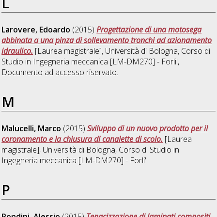
L
Larovere, Edoardo
(2015)
Progettazione di una motosega
abbinata a una pinza di sollevamento tronchi ad azionamento
idraulico.
[Laurea magistrale], Università di Bologna, Corso di
Studio in
Ingegneria meccanica [LM-DM270] - Forli'
,
Documento ad accesso riservato.
M
Malucelli, Marco
(2015)
Sviluppo di un nuovo prodotto per il
coronamento e la chiusura di canalette di scolo.
[Laurea
magistrale], Università di Bologna, Corso di Studio in
Ingegneria meccanica [LM-DM270] - Forli'
P
Pondini, Alessio
(2015)
Tenacizzazione di laminati compositi