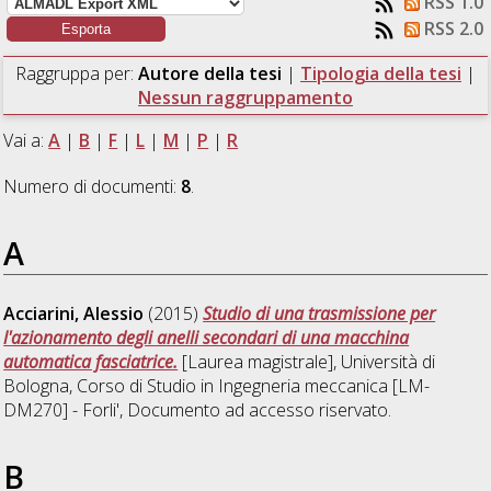
RSS 1.0
RSS 2.0
Raggruppa per:
Autore della tesi
|
Tipologia della tesi
|
Nessun raggruppamento
Vai a:
A
|
B
|
F
|
L
|
M
|
P
|
R
Numero di documenti:
8
.
A
Acciarini, Alessio
(2015)
Studio di una trasmissione per
l'azionamento degli anelli secondari di una macchina
automatica fasciatrice.
[Laurea magistrale], Università di
Bologna, Corso di Studio in
Ingegneria meccanica [LM-
DM270] - Forli'
, Documento ad accesso riservato.
B