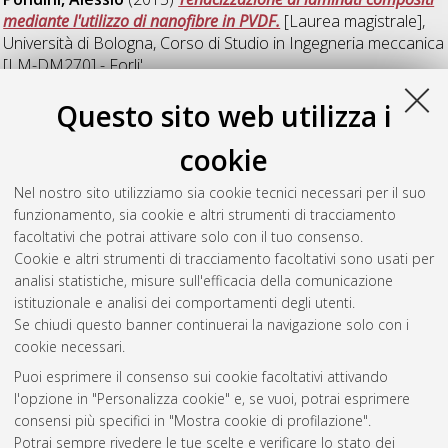
mediante l'utilizzo di nanofibre in PVDF.
[Laurea magistrale],
Università di Bologna, Corso di Studio in
Ingegneria meccanica
[LM-DM270] - Forli'
Questo sito web utilizza i
R
cookie
Romagnoli, Fabio
(2015)
Ingegnerizzazione di rampe in
Nel nostro sito utilizziamo sia cookie tecnici necessari per il suo
composito per surf-skate e skateboard.
[Laurea magistrale],
funzionamento, sia cookie e altri strumenti di tracciamento
Università di Bologna, Corso di Studio in
Ingegneria meccanica
facoltativi che potrai attivare solo con il tuo consenso.
[LM-DM270] - Forli'
, Documento ad accesso riservato.
Cookie e altri strumenti di tracciamento facoltativi sono usati per
analisi statistiche, misure sull'efficacia della comunicazione
Questa lista e' stata generata il
Sat Aug 8 08:23:47 2026
istituzionale e analisi dei comportamenti degli utenti.
CEST
.
Se chiudi questo banner continuerai la navigazione solo con i
cookie necessari.
Puoi esprimere il consenso sui cookie facoltativi attivando
Atom
l'opzione in "Personalizza cookie" e, se vuoi, potrai esprimere
Rss 1.0
consensi più specifici in "Mostra cookie di profilazione".
Potrai sempre rivedere le tue scelte e verificare lo stato dei
Rss 2.0