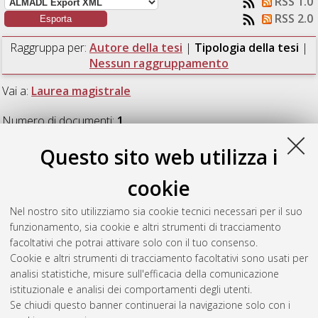
RSS 1.0
RSS 2.0
Raggruppa per:
Autore della tesi
|
Tipologia della tesi
|
Nessun raggruppamento
Vai a:
Laurea magistrale
Numero di documenti:
1
.
Questo sito web utilizza i
Laurea magistrale
cookie
Zonato, Andrea
(2016)
Evaluating the urban heat island for
Nel nostro sito utilizziamo sia cookie tecnici necessari per il suo
cities of Emilia-Romagna region through numerical
funzionamento, sia cookie e altri strumenti di tracciamento
simulations.
[Laurea magistrale], Università di Bologna, Corso
facoltativi che potrai attivare solo con il tuo consenso.
di Studio in
Fisica del sistema terra [LM-DM270]
Cookie e altri strumenti di tracciamento facoltativi sono usati per
analisi statistiche, misure sull'efficacia della comunicazione
Questa lista e' stata generata il
Sun Aug 9 18:04:27 2026
istituzionale e analisi dei comportamenti degli utenti.
CEST
.
Se chiudi questo banner continuerai la navigazione solo con i