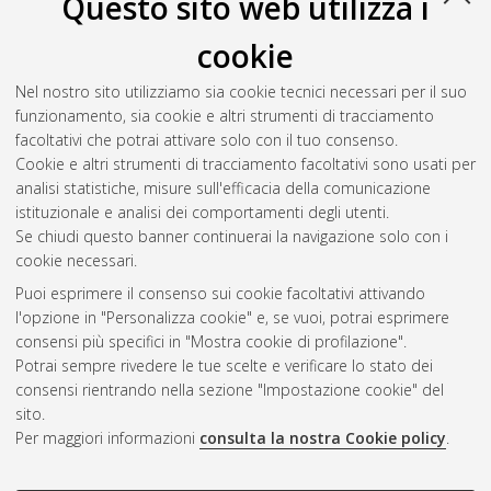
Questo sito web utilizza i
cookie
Sighinolfi, Davide
(2008)
Analisi delle performance del
trasporto collettivo su ferro e su gomma e ipotesi di
Nel nostro sito utilizziamo sia cookie tecnici necessari per il suo
riorganizzazione dei servizi: applicazione alla direttrice
funzionamento, sia cookie e altri strumenti di tracciamento
Bologna-Vignola.
[Laurea specialistica], Università di Bologna,
facoltativi che potrai attivare solo con il tuo consenso.
Corso di Studio in
Ingegneria civile [LS-DM509]
, Documento
Cookie e altri strumenti di tracciamento facoltativi sono usati per
ad accesso riservato.
analisi statistiche, misure sull'efficacia della comunicazione
istituzionale e analisi dei comportamenti degli utenti.
Questa lista e' stata generata il
Fri Aug 7 19:35:11 2026 CEST
.
Se chiudi questo banner continuerai la navigazione solo con i
cookie necessari.
Puoi esprimere il consenso sui cookie facoltativi attivando
Atom
l'opzione in "Personalizza cookie" e, se vuoi, potrai esprimere
Rss 1.0
consensi più specifici in "Mostra cookie di profilazione".
Potrai sempre rivedere le tue scelte e verificare lo stato dei
Rss 2.0
consensi rientrando nella sezione "Impostazione cookie" del
sito.
Per maggiori informazioni
consulta la nostra Cookie policy
.
AMS Laurea
Servizio implementato e gestito da
AlmaDL