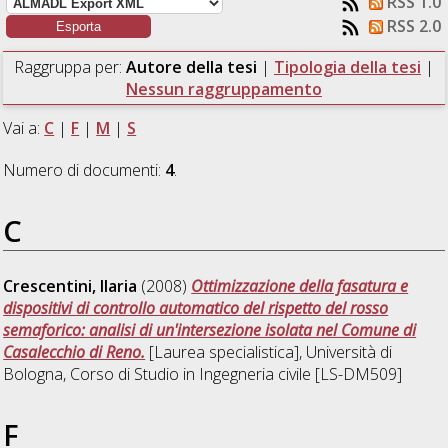
RSS 1.0
RSS 2.0
Raggruppa per:
Autore della tesi
|
Tipologia della tesi
|
Nessun raggruppamento
Vai a:
C
|
F
|
M
|
S
Numero di documenti:
4
.
C
Crescentini, Ilaria
(2008)
Ottimizzazione della fasatura e
dispositivi di controllo automatico del rispetto del rosso
semaforico: analisi di un'intersezione isolata nel Comune di
Casalecchio di Reno.
[Laurea specialistica], Università di
Bologna, Corso di Studio in
Ingegneria civile [LS-DM509]
F