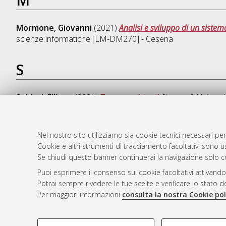
Mormone, Giovanni
(2021)
Analisi e sviluppo di un sistem
scienze informatiche [LM-DM270] - Cesena
S
Soldati, Filippo
(2021)
Treap persistenti.
[Laurea], Universi
Nel nostro sito utilizziamo sia cookie tecnici necessari per
Cookie e altri strumenti di tracciamento facoltativi sono us
AMS Laure
Atom
Se chiudi questo banner continuerai la navigazione solo c
Servizio i
Rss 1.0
Puoi esprimere il consenso sui cookie facoltativi attivando
Impostazio
Potrai sempre rivedere le tue scelte e verificare lo stato 
Rss 2.0
Informativa
Per maggiori informazioni
consulta la nostra Cookie pol
Condizioni 
COOKIE DI PROFILAZIONE - FACOLTATIVI