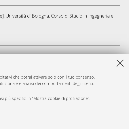
], Università di Bologna, Corso di Studio in
Ingegneria e
iche [L-DM270] - Cesena
a lista e' stata generata il
Thu Aug 6 23:33:33 2026 CEST
.
ltativi che potrai attivare solo con il tuo consenso.
tituzionale e analisi dei comportamenti degli utenti.
i più specifici in "Mostra cookie di profilazione".
SARI