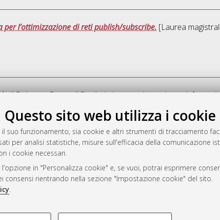
a per l’ottimizzazione di reti publish/subscribe.
[Laurea magistrale
tà di Bologna, Corso di Studio in
Ingegneria e scienze informat
Questo sito web utilizza i cookie
Quest
 il suo funzionamento, sia cookie e altri strumenti di tracciamento faco
ati per analisi statistiche, misure sull'efficacia della comunicazione is
a
on i cookie necessari.
mplementato e gestito da
AlmaDL
 l'opzione in "Personalizza cookie" e, se vuoi, potrai esprimere consens
ni Cookie
dei consensi rientrando nella sezione "Impostazione cookie" del sito.
 sulla privacy
icy
.
d’uso del sito
COOKIE TECNICI - NECES