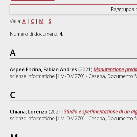
Raggruppa 
Vai a:
A
|
C
|
M
|
S
Numero di documenti:
4
.
A
Aspee Encina, Fabian Andres
(2021)
Manutenzione preditt
scienze informatiche [LM-DM270] - Cesena
, Documento ful
C
Chiana, Lorenzo
(2021)
Studio e sperimentazione di un al
scienze informatiche [LM-DM270] - Cesena
, Documento ful
M