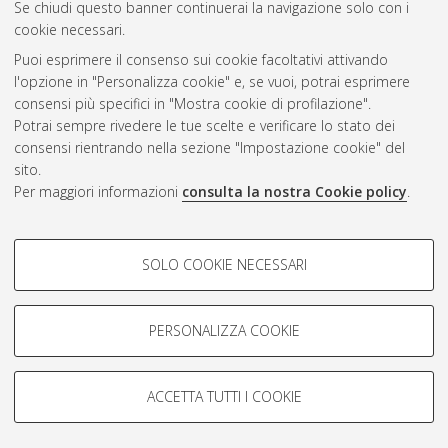
Se chiudi questo banner continuerai la navigazione solo con i
cookie necessari.
Puoi esprimere il consenso sui cookie facoltativi attivando
Atom
l'opzione in "Personalizza cookie" e, se vuoi, potrai esprimere
Rss 1.0
consensi più specifici in "Mostra cookie di profilazione".
Potrai sempre rivedere le tue scelte e verificare lo stato dei
Rss 2.0
consensi rientrando nella sezione "Impostazione cookie" del
sito.
Per maggiori informazioni
consulta la nostra Cookie policy
.
AMS Laurea
Servizio implementato e gestito da
AlmaDL
Impostazioni Cookie
COOKIE DI PROFILAZIONE -
SOLO COOKIE NECESSARI
Informativa sulla privacy
FACOLTATIVI
Condizioni d’uso del sito
Si tratta di cookie utilizzati per analizzare le caratteristiche della
navigazione degli utenti, creare profili in base al loro comportamento
PERSONALIZZA COOKIE
sul sito, per analisi di marketing.
Mostra cookie di profilazione
ACCETTA TUTTI I COOKIE
Google/Youtube Video
© ALMA MATER STUDIORUM - Università di Bologna, 2007-2026.
COOKIE TECNICI - NECESSARI
Facebook