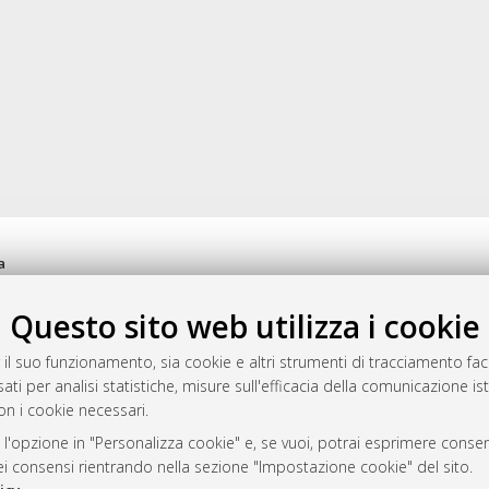
a
mplementato e gestito da
AlmaDL
Questo sito web utilizza i cookie
ni Cookie
 sulla privacy
 il suo funzionamento, sia cookie e altri strumenti di tracciamento faco
d’uso del sito
ati per analisi statistiche, misure sull'efficacia della comunicazione is
on i cookie necessari.
 l'opzione in "Personalizza cookie" e, se vuoi, potrai esprimere consens
i Bologna, 2007-2026.
dei consensi rientrando nella sezione "Impostazione cookie" del sito.