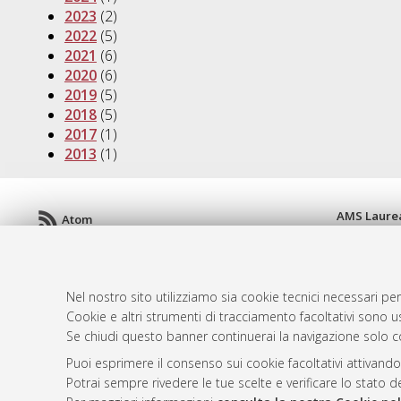
2023
(2)
2022
(5)
2021
(6)
2020
(6)
2019
(5)
2018
(5)
2017
(1)
2013
(1)
AMS Laure
Atom
Servizio i
Rss 1.0
Impostazio
Rss 2.0
Informativa
Nel nostro sito utilizziamo sia cookie tecnici necessari per
Condizioni 
Cookie e altri strumenti di tracciamento facoltativi sono us
Se chiudi questo banner continuerai la navigazione solo c
Puoi esprimere il consenso sui cookie facoltativi attivando
© ALMA MATER STUDIORUM - Università d
Potrai sempre rivedere le tue scelte e verificare lo stato 