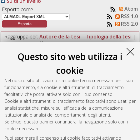
Su di un livello
Atom
Esporta come
RSS 1.0
RSS 2.0
Raggruppa per:
Autore della tesi
|
Tipologia della tesi
|
Nessun raggruppamento
Questo sito web utilizza i
Numero di documenti:
1
.
cookie
Libero, Giulia
(2016)
La franosità in Emilia-Romagna. Un
esempio di mitigazione del rischio nel Fosso Campone (San
Nel nostro sito utilizziamo sia cookie tecnici necessari per il suo
Leo, RN).
[Laurea], Università di Bologna, Corso di Studio in
funzionamento, sia cookie e altri strumenti di tracciamento
Ingegneria per l'ambiente e il territorio [L-DM270]
,
facoltativi che potrai attivare solo con il tuo consenso.
Documento ad accesso riservato.
Cookie e altri strumenti di tracciamento facoltativi sono usati per
analisi statistiche, misure sull'efficacia della comunicazione
Questa lista e' stata generata il
Sat Aug 8 10:56:28 2026
istituzionale e analisi dei comportamenti degli utenti.
CEST
.
Se chiudi questo banner continuerai la navigazione solo con i
cookie necessari.
Puoi esprimere il consenso sui cookie facoltativi attivando
Atom