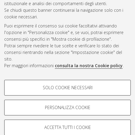
Questa lista e' stata generata il
Sun Aug 9 08:11:22 2026
istituzionale e analisi dei comportamenti degli utenti.
CEST
.
Se chiudi questo banner continuerai la navigazione solo con i
cookie necessari.
Puoi esprimere il consenso sui cookie facoltativi attivando
Atom
l'opzione in "Personalizza cookie" e, se vuoi, potrai esprimere
Rss 1.0
consensi più specifici in "Mostra cookie di profilazione".
Potrai sempre rivedere le tue scelte e verificare lo stato dei
Rss 2.0
consensi rientrando nella sezione "Impostazione cookie" del
sito.
Per maggiori informazioni
consulta la nostra Cookie policy
.
AMS Laurea
Servizio implementato e gestito da
AlmaDL
Impostazioni Cookie
COOKIE DI PROFILAZIONE -
SOLO COOKIE NECESSARI
Informativa sulla privacy
FACOLTATIVI
Condizioni d’uso del sito
Si tratta di cookie utilizzati per analizzare le caratteristiche della
navigazione degli utenti, creare profili in base al loro comportamento
PERSONALIZZA COOKIE
sul sito, per analisi di marketing.
Mostra cookie di profilazione
ACCETTA TUTTI I COOKIE
Google/Youtube Video
© ALMA MATER STUDIORUM - Università di Bologna, 2007-2026.
COOKIE TECNICI - NECESSARI