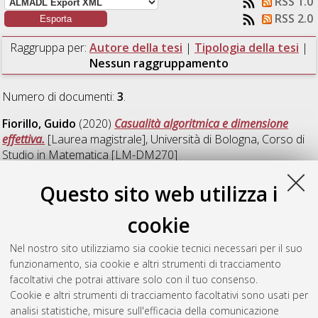
RSS 1.0
RSS 2.0
Raggruppa per:
Autore della tesi
|
Tipologia della tesi
|
Nessun raggruppamento
Numero di documenti:
3
.
Fiorillo, Guido
(2020)
Casualità algoritmica e dimensione
effettiva.
[Laurea magistrale], Università di Bologna, Corso di
Studio in
Matematica [LM-DM270]
Grigoli, Francesco
(2020)
Studio dei codici, trasmissione e
Questo sito web utilizza i
correzione efficiente di un messaggio.
[Laurea magistrale],
Università di Bologna, Corso di Studio in
Matematica [LM-
cookie
DM270]
Nel nostro sito utilizziamo sia cookie tecnici necessari per il suo
Ruaro, Lorenzo
(2020)
Population dynamics of Ctenosaura
funzionamento, sia cookie e altri strumenti di tracciamento
bakeri.
[Laurea magistrale], Università di Bologna, Corso di
facoltativi che potrai attivare solo con il tuo consenso.
Studio in
Matematica [LM-DM270]
Cookie e altri strumenti di tracciamento facoltativi sono usati per
analisi statistiche, misure sull'efficacia della comunicazione