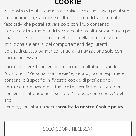
cookie
Nel nostro sito utilizziamo sia cookie tecnici necessari per il suo
funzionamento, sia cookie e altri strumenti di tracciamento
facoltativi che potrai attivare solo con il tuo consenso.
Cookie e altri strumenti di tracciamento facoltativi sono usati per
analisi statistiche, misure sull'efficacia della comunicazione
Gestione del documento:
istituzionale e analisi dei comportamenti degli utenti.
Se chiudi questo banner continuerai la navigazione solo con i
cookie necessari.
Puoi esprimere il consenso sui cookie facoltativi attivando
Atom
l'opzione in "Personalizza cookie" e, se vuoi, potrai esprimere
Rss 1.0
consensi più specifici in "Mostra cookie di profilazione".
Potrai sempre rivedere le tue scelte e verificare lo stato dei
Rss 2.0
consensi rientrando nella sezione "Impostazione cookie" del
sito.
Per maggiori informazioni
consulta la nostra Cookie policy
.
AMS Laurea
Servizio implementato e gestito da
AlmaDL
Impostazioni Cookie
COOKIE DI PROFILAZIONE -
SOLO COOKIE NECESSARI
Informativa sulla privacy
FACOLTATIVI