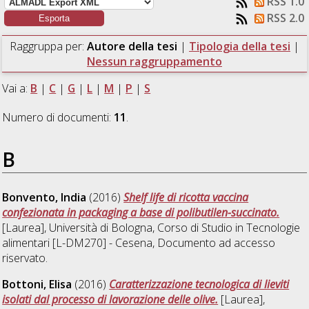
RSS 1.0
RSS 2.0
Raggruppa per:
Autore della tesi
|
Tipologia della tesi
|
Nessun raggruppamento
Vai a:
B
|
C
|
G
|
L
|
M
|
P
|
S
Numero di documenti:
11
.
B
Bonvento, India
(2016)
Shelf life di ricotta vaccina
confezionata in packaging a base di polibutilen-succinato.
[Laurea], Università di Bologna, Corso di Studio in
Tecnologie
alimentari [L-DM270] - Cesena
, Documento ad accesso
riservato.
Bottoni, Elisa
(2016)
Caratterizzazione tecnologica di lieviti
isolati dal processo di lavorazione delle olive.
[Laurea],