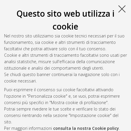
Questo sito web utilizza i
S
cookie
Sberlati, Elisa
(2016)
Stabilizzazione di succo di melagrana
Nel nostro sito utilizziamo sia cookie tecnici necessari per il suo
mediante trattamenti termici.
[Laurea], Università di Bologna,
funzionamento, sia cookie e altri strumenti di tracciamento
Corso di Studio in
Tecnologie alimentari [L-DM270] - Cesena
,
facoltativi che potrai attivare solo con il tuo consenso.
Documento ad accesso riservato.
Cookie e altri strumenti di tracciamento facoltativi sono usati per
analisi statistiche, misure sull'efficacia della comunicazione
Questa lista e' stata generata il
Thu Aug 6 22:44:04 2026
istituzionale e analisi dei comportamenti degli utenti.
CEST
.
Se chiudi questo banner continuerai la navigazione solo con i
cookie necessari.
Puoi esprimere il consenso sui cookie facoltativi attivando
Atom
l'opzione in "Personalizza cookie" e, se vuoi, potrai esprimere
Rss 1.0
consensi più specifici in "Mostra cookie di profilazione".
Potrai sempre rivedere le tue scelte e verificare lo stato dei
Rss 2.0
consensi rientrando nella sezione "Impostazione cookie" del
sito.
Per maggiori informazioni
consulta la nostra Cookie policy
.
AMS Laurea