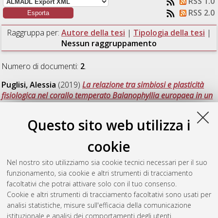
RSS 1.0
RSS 2.0
Raggruppa per:
Autore della tesi
|
Tipologia della tesi
|
Nessun raggruppamento
Numero di documenti:
2
.
Puglisi, Alessia
(2019)
La relazione tra simbiosi e plasticità
fisiologica nel corallo temperato Balanophyllia europaea in un
ambiente naturalmente acidificato.
[Laurea magistrale],
Università di Bologna, Corso di Studio in
Biologia marina [LM-
Questo sito web utilizza i
DM270] - Ravenna
cookie
Scucchia, Federica
(2019)
Transcriptional profiles inferring
thermal stress responses of the coral Oculina patagonica from
Nel nostro sito utilizziamo sia cookie tecnici necessari per il suo
the Eastern Mediterranean Sea.
[Laurea magistrale], Università
funzionamento, sia cookie e altri strumenti di tracciamento
di Bologna, Corso di Studio in
Biologia marina [LM-DM270] -
facoltativi che potrai attivare solo con il tuo consenso.
Ravenna
Cookie e altri strumenti di tracciamento facoltativi sono usati per
analisi statistiche, misure sull'efficacia della comunicazione
Questa lista e' stata generata il
Sun Aug 9 09:32:54 2026
istituzionale e analisi dei comportamenti degli utenti.