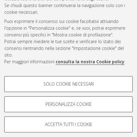
CEST
.
Se chiudi questo banner continuerai la navigazione solo con i
cookie necessari.
Puoi esprimere il consenso sui cookie facoltativi attivando
Atom
l'opzione in "Personalizza cookie" e, se vuoi, potrai esprimere
Rss 1.0
consensi più specifici in "Mostra cookie di profilazione".
Potrai sempre rivedere le tue scelte e verificare lo stato dei
Rss 2.0
consensi rientrando nella sezione "Impostazione cookie" del
sito.
Per maggiori informazioni
consulta la nostra Cookie policy
.
AMS Laurea
Servizio implementato e gestito da
AlmaDL
Impostazioni Cookie
COOKIE DI PROFILAZIONE -
SOLO COOKIE NECESSARI
Informativa sulla privacy
FACOLTATIVI
Condizioni d’uso del sito
Si tratta di cookie utilizzati per analizzare le caratteristiche della
navigazione degli utenti, creare profili in base al loro comportamento
PERSONALIZZA COOKIE
sul sito, per analisi di marketing.
Mostra cookie di profilazione
ACCETTA TUTTI I COOKIE
Google/Youtube Video
© ALMA MATER STUDIORUM - Università di Bologna, 2007-2026.
COOKIE TECNICI - NECESSARI