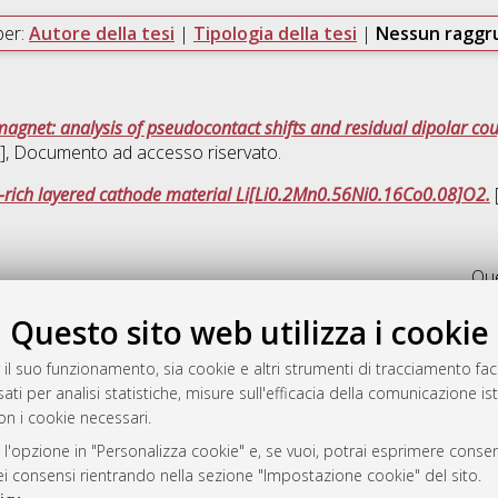
per:
Autore della tesi
|
Tipologia della tesi
|
Nessun ragg
agnet: analysis of pseudocontact shifts and residual dipolar cou
]
, Documento ad accesso riservato.
Li-­rich layered cathode material Li[Li0.2Mn0.56Ni0.16Co0.08]O2.
[
Que
Questo sito web utilizza i cookie
a
mplementato e gestito da
AlmaDL
 il suo funzionamento, sia cookie e altri strumenti di tracciamento faco
ni Cookie
ati per analisi statistiche, misure sull'efficacia della comunicazione is
on i cookie necessari.
 sulla privacy
d’uso del sito
 l'opzione in "Personalizza cookie" e, se vuoi, potrai esprimere consens
dei consensi rientrando nella sezione "Impostazione cookie" del sito.