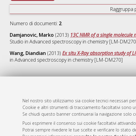
Raggruppa 
Numero di documenti:
2
.
Damjanovic, Marko
(2013)
13C NMR of a single molecule m
Studio in
Advanced spectroscopy in chemistry [LM-DM270
Wang, Diandian
(2013)
Ex situ X-­Ray absorption study of 
in
Advanced spectroscopy in chemistry [LM-DM270]
AMS Laure
Atom
Servizio i
Nel nostro sito utilizziamo sia cookie tecnici necessari per
Rss 1.0
Impostazio
Cookie e altri strumenti di tracciamento facoltativi sono us
Se chiudi questo banner continuerai la navigazione solo c
Rss 2.0
Informativa
Condizioni 
Puoi esprimere il consenso sui cookie facoltativi attivando
Potrai sempre rivedere le tue scelte e verificare lo stato 