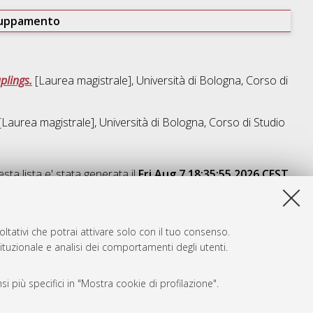
ruppamento
plings.
[Laurea magistrale], Università di Bologna, Corso di
Laurea magistrale], Università di Bologna, Corso di Studio
sta lista e' stata generata il
Fri Aug 7 18:35:55 2026 CEST
.
ltativi che potrai attivare solo con il tuo consenso.
tituzionale e analisi dei comportamenti degli utenti.
i più specifici in "Mostra cookie di profilazione".