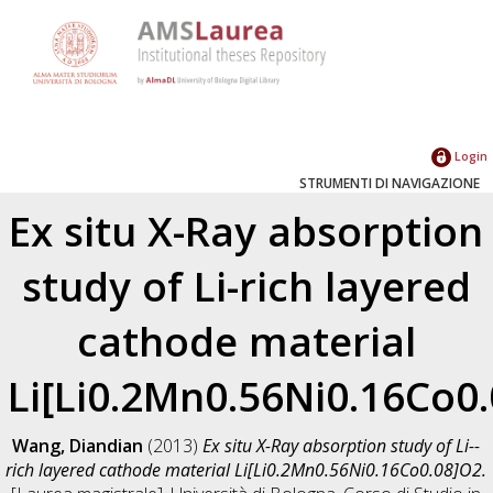
Login
STRUMENTI DI NAVIGAZIONE
Ex situ X-­Ray absorption
study of Li-­rich layered
cathode material
Li[Li0.2Mn0.56Ni0.16Co0
Wang, Diandian
(2013)
Ex situ X-­Ray absorption study of Li-­
rich layered cathode material Li[Li0.2Mn0.56Ni0.16Co0.08]O2.