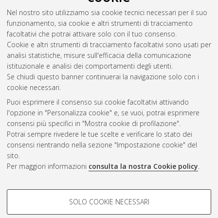
Nel nostro sito utilizziamo sia cookie tecnici necessari per il suo
funzionamento, sia cookie e altri strumenti di tracciamento
facoltativi che potrai attivare solo con il tuo consenso.
Cookie e altri strumenti di tracciamento facoltativi sono usati per
analisi statistiche, misure sull'efficacia della comunicazione
Gestione del documento:
istituzionale e analisi dei comportamenti degli utenti.
Se chiudi questo banner continuerai la navigazione solo con i
cookie necessari.
Puoi esprimere il consenso sui cookie facoltativi attivando
Atom
l'opzione in "Personalizza cookie" e, se vuoi, potrai esprimere
Rss 1.0
consensi più specifici in "Mostra cookie di profilazione".
Potrai sempre rivedere le tue scelte e verificare lo stato dei
Rss 2.0
consensi rientrando nella sezione "Impostazione cookie" del
sito.
Per maggiori informazioni
consulta la nostra Cookie policy
.
AMS Laurea
Servizio implementato e gestito da
AlmaDL
Impostazioni Cookie
COOKIE DI PROFILAZIONE -
SOLO COOKIE NECESSARI
Informativa sulla privacy
FACOLTATIVI
Condizioni d’uso del sito