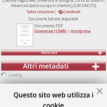
[Laurea magistrale], Università di Bologna, Corso di Studio in
Advanced spectroscopy in chemistry [LM-DM270]
Salva citazione
Condividi
Documenti full-text disponibili:
Documento PDF
Download (13MB)
|
Anteprima
Abstract
Altri metadati
Loading...
Questo sito web utilizza i
cookie