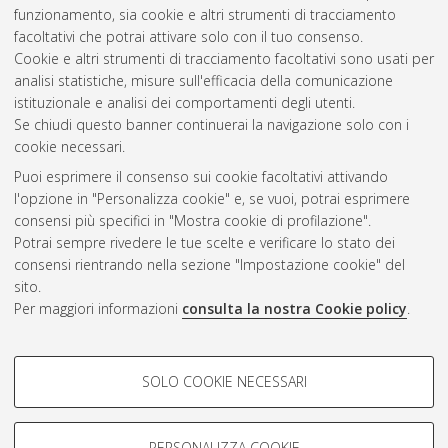
[Laurea], Università di Bologna, Corso di Studio in
Tecnologie
funzionamento, sia cookie e altri strumenti di tracciamento
alimentari [L-DM270] - Cesena
, Documento ad accesso
facoltativi che potrai attivare solo con il tuo consenso.
riservato.
Cookie e altri strumenti di tracciamento facoltativi sono usati per
analisi statistiche, misure sull'efficacia della comunicazione
Questa lista e' stata generata il
Sat Aug 8 22:22:03 2026
istituzionale e analisi dei comportamenti degli utenti.
CEST
.
Se chiudi questo banner continuerai la navigazione solo con i
cookie necessari.
Puoi esprimere il consenso sui cookie facoltativi attivando
Atom
l'opzione in "Personalizza cookie" e, se vuoi, potrai esprimere
Rss 1.0
consensi più specifici in "Mostra cookie di profilazione".
Potrai sempre rivedere le tue scelte e verificare lo stato dei
Rss 2.0
consensi rientrando nella sezione "Impostazione cookie" del
sito.
Per maggiori informazioni
consulta la nostra Cookie policy
.
AMS Laurea
Servizio implementato e gestito da
AlmaDL
Impostazioni Cookie
COOKIE DI PROFILAZIONE -
SOLO COOKIE NECESSARI
Informativa sulla privacy
FACOLTATIVI
Condizioni d’uso del sito
Si tratta di cookie utilizzati per analizzare le caratteristiche della
navigazione degli utenti, creare profili in base al loro comportamento
PERSONALIZZA COOKIE