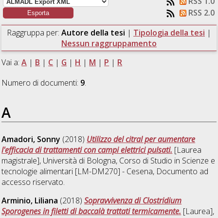
RSS 1.0
RSS 2.0
Raggruppa per:
Autore della tesi
|
Tipologia della tesi
|
Nessun raggruppamento
Vai a:
A
|
B
|
C
|
G
|
H
|
M
|
P
|
R
Numero di documenti:
9
.
A
Amadori, Sonny
(2018)
Utilizzo del citral per aumentare
l'efficacia di trattamenti con campi elettrici pulsati.
[Laurea
magistrale], Università di Bologna, Corso di Studio in
Scienze e
tecnologie alimentari [LM-DM270] - Cesena
, Documento ad
accesso riservato.
Arminio, Liliana
(2018)
Sopravvivenza di Clostridium
Sporogenes in filetti di baccalà trattati termicamente.
[Laurea],