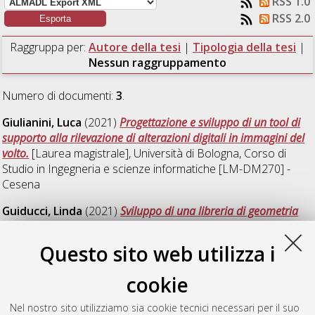
RSS 1.0
RSS 2.0
Raggruppa per:
Autore della tesi
|
Tipologia della tesi
|
Nessun raggruppamento
Numero di documenti:
3
.
Giulianini, Luca
(2021)
Progettazione e sviluppo di un tool di
supporto alla rilevazione di alterazioni digitali in immagini del
volto.
[Laurea magistrale], Università di Bologna, Corso di
Studio in
Ingegneria e scienze informatiche [LM-DM270] -
Cesena
Guiducci, Linda
(2021)
Sviluppo di una libreria di geometria
computazionale per comparare metodi di presa misura in
pazienti amputati di arto inferiore.
[Laurea magistrale],
Questo sito web utilizza i
Università di Bologna, Corso di Studio in
Ingegneria e scienze
informatiche [LM-DM270] - Cesena
cookie
Sternini, Lucia
(2021)
Progettazione e implementazione di un
Nel nostro sito utilizziamo sia cookie tecnici necessari per il suo
sistema "Elimina Code".
[Laurea], Università di Bologna, Corso