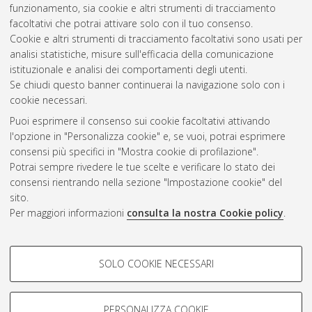
funzionamento, sia cookie e altri strumenti di tracciamento
di Studio in
Ingegneria e scienze informatiche [L-DM270] -
facoltativi che potrai attivare solo con il tuo consenso.
Cesena
, Documento full-text non disponibile
Cookie e altri strumenti di tracciamento facoltativi sono usati per
analisi statistiche, misure sull'efficacia della comunicazione
Questa lista e' stata generata il
Sun Aug 9 01:11:45 2026
istituzionale e analisi dei comportamenti degli utenti.
CEST
.
Se chiudi questo banner continuerai la navigazione solo con i
cookie necessari.
Puoi esprimere il consenso sui cookie facoltativi attivando
Atom
l'opzione in "Personalizza cookie" e, se vuoi, potrai esprimere
Rss 1.0
consensi più specifici in "Mostra cookie di profilazione".
Potrai sempre rivedere le tue scelte e verificare lo stato dei
Rss 2.0
consensi rientrando nella sezione "Impostazione cookie" del
sito.
Per maggiori informazioni
consulta la nostra Cookie policy
.
AMS Laurea
Servizio implementato e gestito da
AlmaDL
Impostazioni Cookie
COOKIE DI PROFILAZIONE -
SOLO COOKIE NECESSARI
Informativa sulla privacy
FACOLTATIVI
Condizioni d’uso del sito
Si tratta di cookie utilizzati per analizzare le caratteristiche della
navigazione degli utenti, creare profili in base al loro comportamento
PERSONALIZZA COOKIE